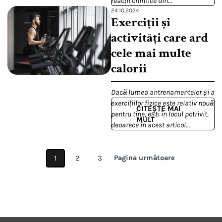
reacții chimice din…
24.10.2024
Exerciții și
activități care ard
cele mai multe
calorii
Dacă lumea antrenamentelor și a
exercițiilor fizice este relativ nouă
CITEȘTE MAI
pentru tine, ești în locul potrivit,
MULT
deoarece în acest articol…
Paginație
1
2
3
Pagina următoare
articole