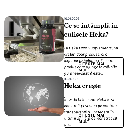
19.01.2026
Ce se întâmplă în
culisele Heka?
La Heka Food Supplements, nu
creăm doar produse, ci o
experiență holistică. Fiecare
CITEȘTE MAI
produs care ajunge în mâinile
MULT
dumneavoastră este…
16.01.2026
Heka crește
Încă de la început, Heka și-a
construit povestea pe calitate,
transparență și încredere. În
CITEȘTE MAI
ultimii ani, am demonstrat că
MULT
un…