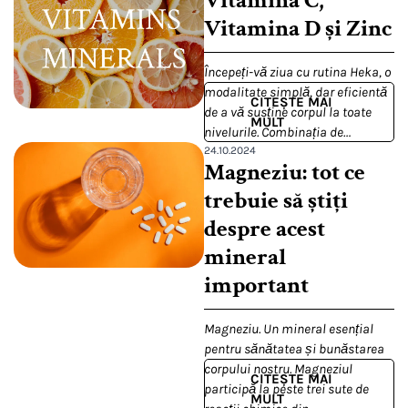
Vitamina C,
Vitamina D și Zinc
Începeți-vă ziua cu rutina Heka, o
modalitate simplă, dar eficientă
CITEȘTE MAI
de a vă susține corpul la toate
MULT
nivelurile. Combinația de…
24.10.2024
Magneziu: tot ce
trebuie să știți
despre acest
mineral
important
Magneziu. Un mineral esențial
pentru sănătatea și bunăstarea
corpului nostru. Magneziul
CITEȘTE MAI
participă la peste trei sute de
MULT