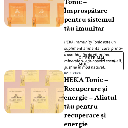
Tonic –
Împrospătare
pentru sistemul
tău imunitar
HEKA Immunity Tonic este un
supliment alimentar care, printr-
o combinație de vitamine,
CITEȘTE MAI
minerale și aminoacizi esențiali,
MULT
susține în mod natural…
02.02.2025
HEKA Tonic –
Recuperare și
energie – Aliatul
tău pentru
recuperare și
energie