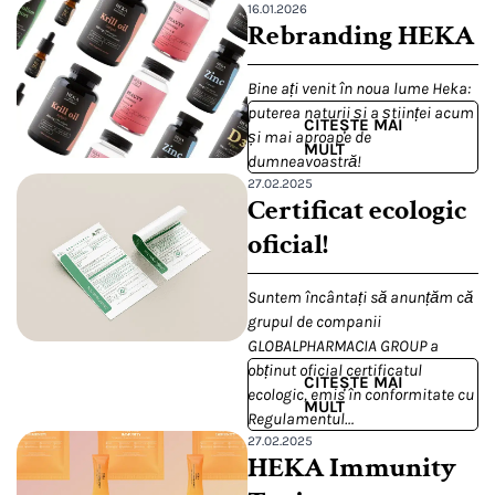
16.01.2026
Rebranding HEKA
Bine ați venit în noua lume Heka:
puterea naturii și a științei acum
CITEȘTE MAI
și mai aproape de
MULT
dumneavoastră!
27.02.2025
Certificat ecologic
oficial!
Suntem încântați să anunțăm că
grupul de companii
GLOBALPHARMACIA GROUP a
obținut oficial certificatul
CITEȘTE MAI
ecologic, emis în conformitate cu
MULT
Regulamentul…
27.02.2025
HEKA Immunity