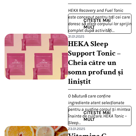
HEKA Recovery and Fuel Tonic
este conceput pentru toți cei care
CITEȘTE MAI
doresc să ofere corpului lor sprijin
MULT
complet după activități…
31.01.2025
HEKA Sleep
Support Tonic –
Cheia către un
somn profund și
liniștit
O băutură care conține
ingrediente atent selecționate
pentru a susține corpul și mintea
CITEȘTE MAI
înainte de culcare. HEKA Tonic –
MULT
Sleep…
23.01.2025