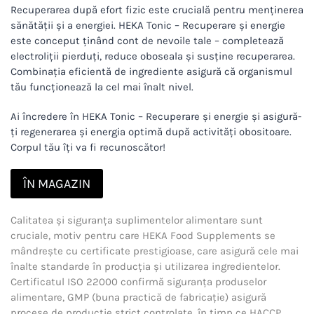
Recuperarea după efort fizic este crucială pentru menținerea
sănătății și a energiei. HEKA Tonic – Recuperare și energie
este conceput ținând cont de nevoile tale – completează
electroliții pierduți, reduce oboseala și susține recuperarea.
Combinația eficientă de ingrediente asigură că organismul
tău funcționează la cel mai înalt nivel.
Ai încredere în HEKA Tonic – Recuperare și energie și asigură-
ți regenerarea și energia optimă după activități obositoare.
Corpul tău îți va fi recunoscător!
ÎN MAGAZIN
Calitatea și siguranța suplimentelor alimentare sunt
cruciale, motiv pentru care HEKA Food Supplements se
mândrește cu certificate prestigioase, care asigură cele mai
înalte standarde în producția și utilizarea ingredientelor.
Certificatul ISO 22000 confirmă siguranța produselor
alimentare, GMP (buna practică de fabricație) asigură
procese de producție strict controlate, în timp ce HACCP