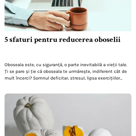
5 sfaturi pentru reducerea oboselii
Oboseala este, cu siguranță, o parte inevitabilă a vieții tale.
Ți se pare și ție că oboseala te urmărește, indiferent cât de
mult încerci? Somnul deficitar, stresul, lipsa exercițiilor
fizice și alimentația incorectă…