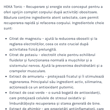
HEKA Tonic – Recuperare și energie este conceput pentru a
oferi sprijin complet corpului după activități obositoare.
Băutura conține ingrediente atent selectate, care permit
recuperarea rapidă și refacerea corpului. Ingredientele cheie
sunt:
Citrat de magneziu – ajută la reducerea oboselii și la
reglarea electroliților, ceea ce este crucial după
activitatea fizică prelungită.
Citrat de potasiu – electrolit cheie pentru echilibrul
fluidelor și funcționarea normală a mușchilor și a
sistemului nervos. Ajută la prevenirea deshidratării și a
crampelor musculare.
Extract de armurariu – protejează ficatul și îi stimulează
regenerarea. Principalul său ingredient activ, silimarina,
acționează ca un antioxidant puternic.
Extract de ceai verde – o sursă bogată de antioxidanți,
care protejează celulele de stresul oxidativ și
îmbunătățește recuperarea și starea generală de bine.
Extract de ghimbir – are proprietăți antiinflamatorii, care