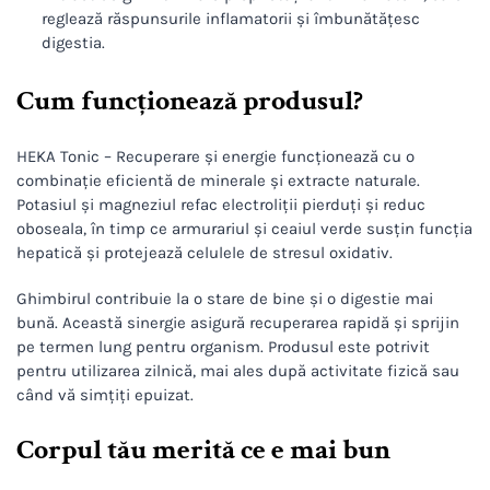
reglează răspunsurile inflamatorii și îmbunătățesc
digestia.
Cum funcționează produsul?
HEKA Tonic – Recuperare și energie funcționează cu o
combinație eficientă de minerale și extracte naturale.
Potasiul și magneziul refac electroliții pierduți și reduc
oboseala, în timp ce armurariul și ceaiul verde susțin funcția
hepatică și protejează celulele de stresul oxidativ.
Ghimbirul contribuie la o stare de bine și o digestie mai
bună. Această sinergie asigură recuperarea rapidă și sprijin
pe termen lung pentru organism. Produsul este potrivit
pentru utilizarea zilnică, mai ales după activitate fizică sau
când vă simțiți epuizat.
Corpul tău merită ce e mai bun