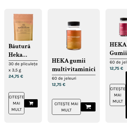
HEKA
Băutură
Gumii
Heka
HEKA gumii
pentr
pentru
60 de jel
30 de pliculețe
multivitaminici
12,75
€
susțin
x 3,5 g
creșterea
24,75
€
somnu
60 de jeleuri
energiei și
12,75
€
regenerare
CITEȘTE
MAI
CITEȘTE
MULT
MAI
CITEȘTE MAI
MULT
MULT