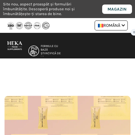
Salt
Site nou, aspect proaspăt și formulări
MAGAZIN
îmbunătățite. Descoperă produse noi și
la
îmbunătățește-ți starea de bine.
conținut
ROMÂNĂ
FORMULE CU
BAZĂ
ȘTIINȚIFICĂ DE
LA
NUTRIȚIONIȘTI