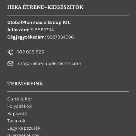
HEKA ÉTREND-KIEGÉSZÍTŐK
GlobalPharmacia Group Kft.
Adószám:
SI88507114
Cégjegyzékszám:
9037934000
082 028 925
info@heka-supplements.com
TERMÉKEINK
Gumicukor
Folyadékok
Kapszula
Tasakok
Lágy kapszulák
Gyermekeknek