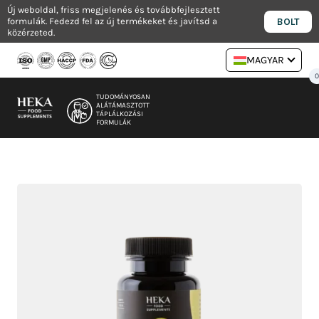
Ugrás
Új weboldal, friss megjelenés és továbbfejlesztett
BOLT
formulák. Fedezd fel az új termékeket és javítsd a
a
közérzeted.
tartalomra
MAGYAR
TUDOMÁNYOSAN
ALÁTÁMASZTOTT
TÁPLÁLKOZÁSI
FORMULÁK