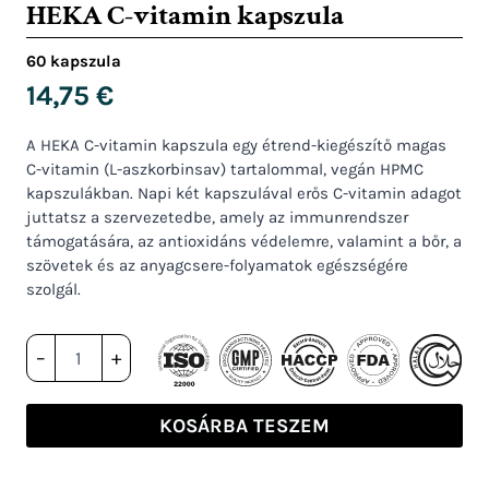
HEKA C-vitamin kapszula
60 kapszula
14,75
€
A HEKA C-vitamin kapszula egy étrend-kiegészítő magas
C-vitamin (L-aszkorbinsav) tartalommal, vegán HPMC
kapszulákban. Napi két kapszulával erős C-vitamin adagot
juttatsz a szervezetedbe, amely az immunrendszer
támogatására, az antioxidáns védelemre, valamint a bőr, a
szövetek és az anyagcsere-folyamatok egészségére
szolgál.
HEKA
–
+
C-
vitamin
kapszula
KOSÁRBA TESZEM
mennyiség