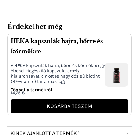
Érdekelhet még
HEKA kapszulák hajra, bőrre és
körmökre
A HEKA kapszulák hajra, bőrre és körmökre egy
étrend-kiegészítő kapszula, amely
hialuronsavat, cinket és nagy dózisú biotint
(B7-vitamin) tartalmaz. Úgy...
Többet a termékről
14,75
€
KOSÁRBA TESZEM
KINEK AJÁNLOTT A TERMÉK?
-