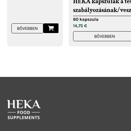
HEKA kapszulák a te
szabályozásának/ves
támogatására
60 kapszula
14,75
€
BŐVEBBEN
BŐVEBBEN