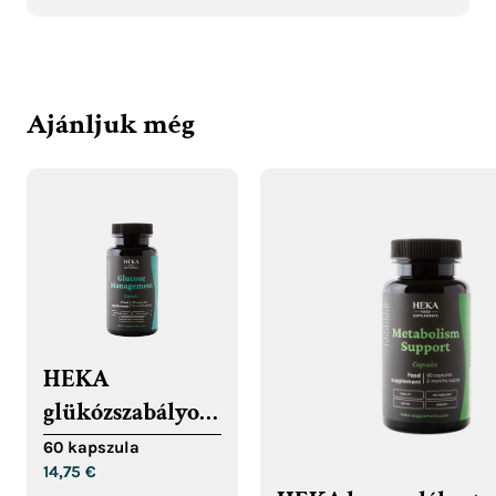
Ajánljuk még
HEKA
glükózszabályozó
kapszulák
60 kapszula
14,75
€