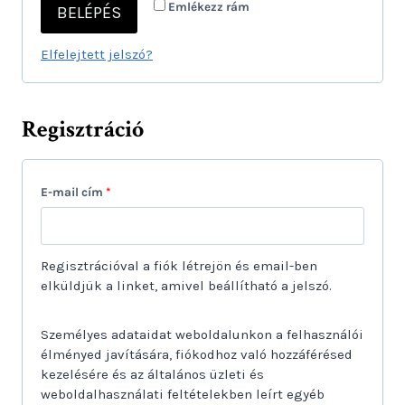
Emlékezz rám
BELÉPÉS
e
z
l
ő
Elfelejtett jelszó?
e
z
Regisztráció
ő
K
E-mail cím
*
ö
t
Regisztrációval a fiók létrejön és email-ben
e
elküldjük a linket, amivel beállítható a jelszó.
l
Személyes adataidat weboldalunkon a felhasználói
e
élményed javítására, fiókodhoz való hozzáférésed
z
kezelésére és az általános üzleti és
weboldalhasználati feltételekben leírt egyéb
ő