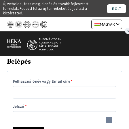
Ugrás
Új weboldal, friss megjelenés és továbbfejlesztett
BOLT
formulák. Fedezd fel az új termékeket és javítsd a
a
közérzeted.
tartalomra
MAGYAR
0
TUDOMÁNYOSAN
ALÁTÁMASZTOTT
TÁPLÁLKOZÁSI
FORMULÁK
Belépés
K
Felhasználónév vagy Email cím
*
ö
t
K
Jelszó
*
e
ö
l
t
e