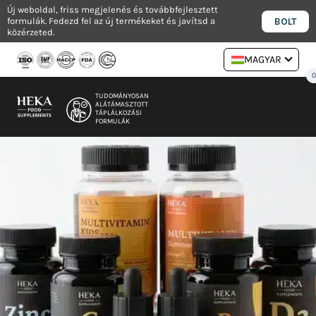
Ugrás
Új weboldal, friss megjelenés és továbbfejlesztett
BOLT
formulák. Fedezd fel az új termékeket és javítsd a
a
közérzeted.
tartalomra
MAGYAR
TUDOMÁNYOSAN
ALÁTÁMASZTOTT
TÁPLÁLKOZÁSI
FORMULÁK