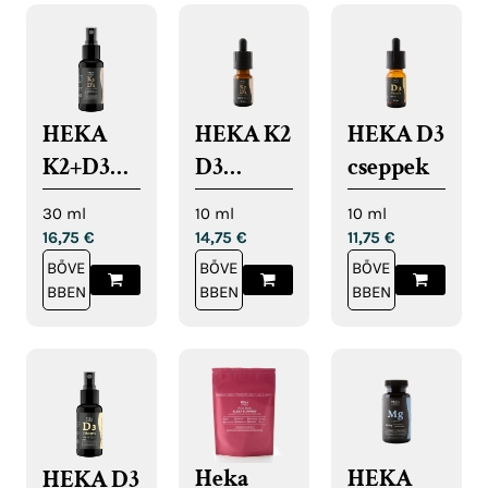
HEKA
HEKA K2
HEKA D3
K2+D3
D3
cseppek
spray
cseppek
30 ml
10 ml
10 ml
16,75
€
14,75
€
11,75
€
BŐVE
BŐVE
BŐVE
BBEN
BBEN
BBEN
Heka
HEKA
HEKA D3