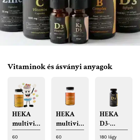
Vitaminok és ásványi anyagok
HEKA
HEKA
HEKA
multivit
multivit
D3-
aminos
amin
vitamin
60
60
180 lágy