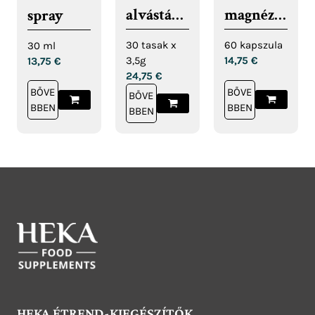
alvástám
magnézi
spray
ogató ital
um
30 tasak x
60 kapszula
30 ml
kapszula
3,5g
14,75
€
13,75
€
24,75
€
BŐVE
BŐVE
BŐVE
BBEN
BBEN
BBEN
HEKA ÉTREND-KIEGÉSZÍTŐK