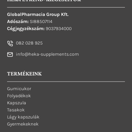
GlobalPharmacia Group Kft.
Adószám:
SI88507114
Cégjegyzékszám:
9037934000
082 028 925
info@heka-supplements.com
TERMÉKEINK
Gumicukor
Folyadékok
Kapszula
Tasakok
Lágy kapszulák
Gyermekeknek