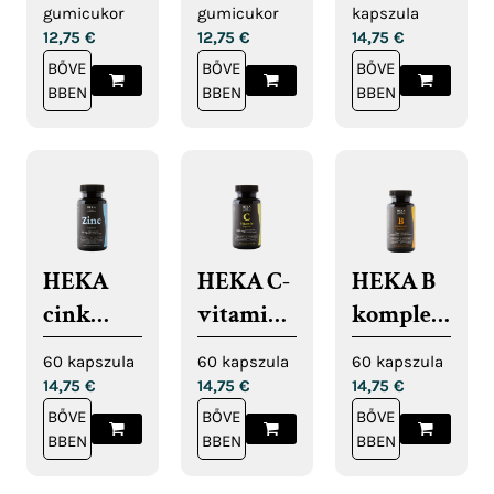
gumicuk
gumicuk
softgel
gumicukor
gumicukor
kapszula
or
or
kapszulá
12,75
€
12,75
€
14,75
€
gyerekek
BŐVE
BŐVE
k
BŐVE
BBEN
BBEN
BBEN
nek
HEKA
HEKA C-
HEKA B
cink
vitamin
komplex
kapszula
kapszula
kapszula
60 kapszula
60 kapszula
60 kapszula
14,75
€
14,75
€
14,75
€
BŐVE
BŐVE
BŐVE
BBEN
BBEN
BBEN