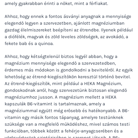
amely gyakrabban érinti a nőket, mint a férfiakat.
Ahhoz, hogy ennek a fontos ásványi anyagnak a mennyisége
elegendő legyen a szervezetben, ajánlott magnéziumban
gazdag élelmiszereket beépíteni az étrendbe. Ilyenek például
a diófélék, magvak és zöld leveles zöldségek, az avokádó, a
fekete bab és a quinoa.
Ahhoz, hogy kétségtelenül biztos legyél abban, hogy a
magnézium mennyisége elegendő a szervezetedben,
érdemes más módokon is gondolkodni a beviteléről. Az egyik
lehetőség az étrend-kiegészítőkön keresztül történő bevitel.
Az étrend-kiegészítők, mint például a HEKA Magnézium,
gondoskodnak arról, hogy szervezetünk biztosan elegendő
magnéziumhoz jusson. A magnézium mellett a HEKA
kapszulák B6-vitamint is tartalmaznak, amely a
magnéziummal együtt még erősebb és hatékonyabb. A B6-
vitamin egy másik fontos tápanyag, amelyre testünknek
szüksége van a megfelelő működéshez, mivel számos testi
funkcióban, többek között a fehérje-anyagcserében és a
vörösvértestek szintézisében is szerepet játszik. A B6-