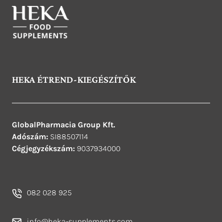
HEKA ÉTREND-KIEGÉSZÍTŐK
GlobalPharmacia Group Kft.
Adószám:
SI88507114
Cégjegyzékszám:
9037934000
082 028 925
info@heka-supplements.com