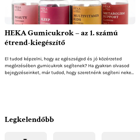
HEKA Gumicukrok – az 1. számú
étrend-kiegészítő
El tudod képzelni, hogy az egészséged és jó közérzeted
megőrzésében gumicukrok segítenek? Ha gyakran olvasod
bejegyzéseinket, már tudod, hogy szeretnénk segíteni neked
az egészséged és jó közérzeted megőrzésében.
Legkelendőbb