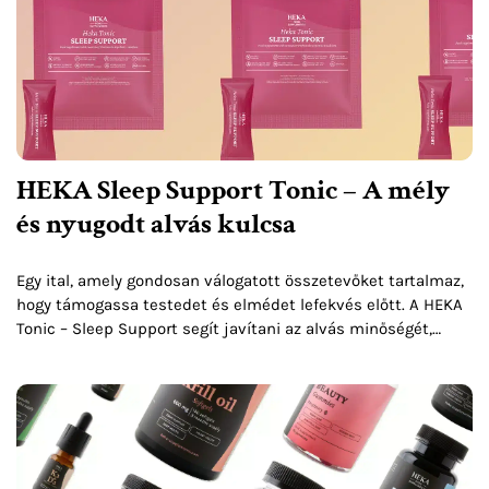
HEKA Sleep Support Tonic – A mély
és nyugodt alvás kulcsa
Egy ital, amely gondosan válogatott összetevőket tartalmaz,
hogy támogassa testedet és elmédet lefekvés előtt. A HEKA
Tonic – Sleep Support segít javítani az alvás minőségét,
lerövidíti az elalváshoz szükséges időt, és hozzájárul a...