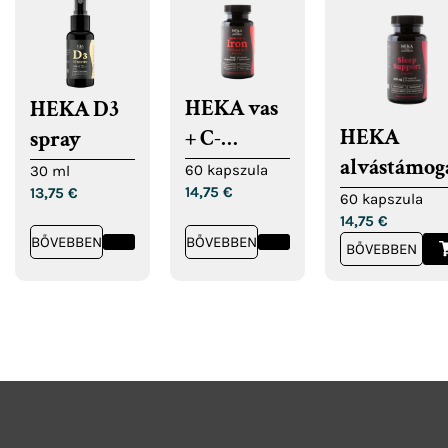
HEKA vas
HEKA D3
HEKA
+ C-
spray
alvástámog
vitamin
60 kapszula
30 ml
14,75
€
kapszulák
13,75
€
kapszula
60 kapszula
14,75
€
BŐVEBBEN
BŐVEBBEN
BŐVEBBEN