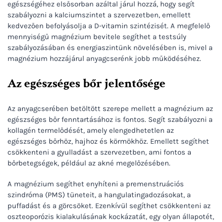
egészségéhez elsősorban azáltal járul hozzá, hogy segít
szabályozni a kalciumszintet a szervezetben, emellett
kedvezően befolyásolja a D-vitamin szintézisét. A megfelelő
mennyiségű magnézium bevitele segíthet a testsúly
szabályozásában és energiaszintünk növelésében is, mivel a
magnézium hozzájárul anyagcserénk jobb működéséhez.
Az egészséges bőr jelentősége
Az anyagcserében betöltött szerepe mellett a magnézium az
egészséges bőr fenntartásához is fontos. Segít szabályozni a
kollagén termelődését, amely elengedhetetlen az
egészséges bőrhöz, hajhoz és körmökhöz. Emellett segíthet
csökkenteni a gyulladást a szervezetben, ami fontos a
bőrbetegségek, például az akné megelőzésében.
A magnézium segíthet enyhíteni a premenstruációs
szindróma (PMS) tüneteit, a hangulatingadozásokat, a
puffadást és a görcsöket. Ezenkívül segíthet csökkenteni az
oszteoporózis kialakulásának kockázatát, egy olyan állapotét,