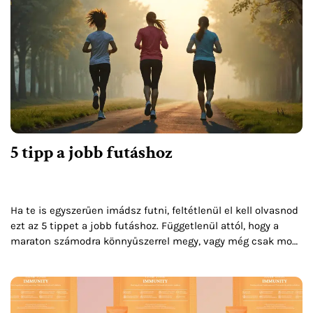
5 tipp a jobb futáshoz
Ha te is egyszerűen imádsz futni, feltétlenül el kell olvasnod
ezt az 5 tippet a jobb futáshoz. Függetlenül attól, hogy a
maraton számodra könnyűszerrel megy, vagy még csak most
kezded a futókarrieredet –...