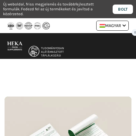
Ugrás
Új weboldal, friss megjelenés és továbbfejlesztett
BOLT
formulák. Fedezd fel az új termékeket és javítsd a
a
közérzeted.
tartalomra
MAGYAR
TUDOMÁNYOSAN
ALÁTÁMASZTOTT
TÁPLÁLKOZÁSI
FORMULÁK