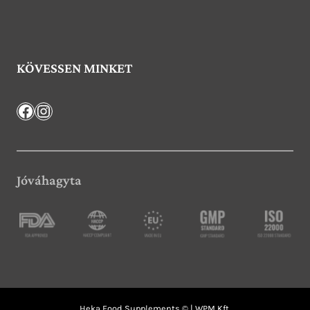
KÖVESSEN MINKET
Facebook
Instagram
Jóváhagyta
Heka Food Supplements © |
WPM Kft.