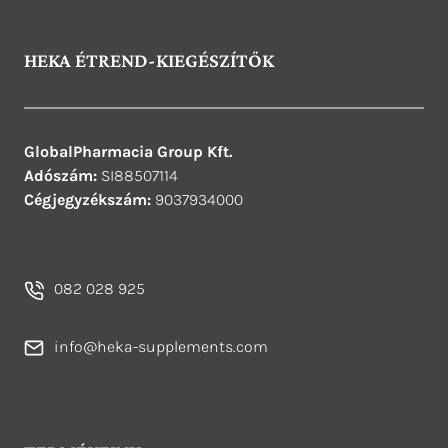
HEKA ÉTREND-KIEGÉSZÍTŐK
GlobalPharmacia Group Kft.
Adószám:
SI88507114
Cégjegyzékszám:
9037934000
082 028 925
info@heka-supplements.com