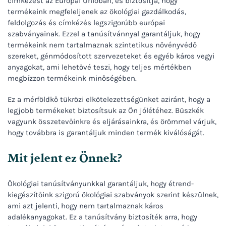
címkézést az Európai Unióban, és biztosítja, hogy
termékeink megfeleljenek az ökológiai gazdálkodás,
feldolgozás és címkézés legszigorúbb európai
szabványainak. Ezzel a tanúsítvánnyal garantáljuk, hogy
termékeink nem tartalmaznak szintetikus növényvédő
szereket, génmódosított szervezeteket és egyéb káros vegyi
anyagokat, ami lehetővé teszi, hogy teljes mértékben
megbízzon termékeink minőségében.
Ez a mérföldkő tükrözi elkötelezettségünket aziránt, hogy a
legjobb termékeket biztosítsuk az Ön jólétéhez. Büszkék
vagyunk összetevőinkre és eljárásainkra, és örömmel várjuk,
hogy továbbra is garantáljuk minden termék kiválóságát.
Mit jelent ez Önnek?
Ökológiai tanúsítványunkkal garantáljuk, hogy étrend-
kiegészítőink szigorú ökológiai szabványok szerint készülnek,
ami azt jelenti, hogy nem tartalmaznak káros
adalékanyagokat. Ez a tanúsítvány biztosíték arra, hogy