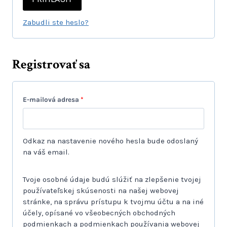
i
é
n
Zabudli ste heslo?
n
é
Registrovať sa
P
E-mailová adresa
*
o
v
Odkaz na nastavenie nového hesla bude odoslaný
i
na váš email.
n
Tvoje osobné údaje budú slúžiť na zlepšenie tvojej
n
používateľskej skúsenosti na našej webovej
é
stránke, na správu prístupu k tvojmu účtu a na iné
účely, opísané vo všeobecných obchodných
podmienkach a podmienkach používania webovej