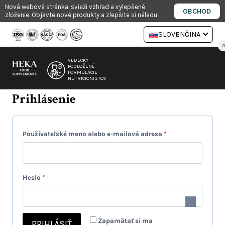
Preskočiť
Nová webová stránka, svieži vzhľad a vylepšené
OBCHOD
zloženie. Objavte nové produkty a zlepšite si náladu.
na
obsah
SLOVENČINA
0
VEDECKY
PODLOŽENÉ
FORMULÁCIE
NUTRICIONISTOV
Prihlásenie
P
Používateľské meno alebo e-mailová adresa
*
o
v
P
Heslo
*
i
o
n
v
n
Zapamätať si ma
PRIHLÁSIŤ