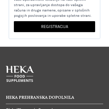
a
strani, za upravljanje dostopa do vašega
računa in druge namene, opisane v splošnih
n
pogojih poslovanja in uporabe spletne strani.
o
REGISTRACIJA
HEKA PREHRANSKA DOPOLNILA