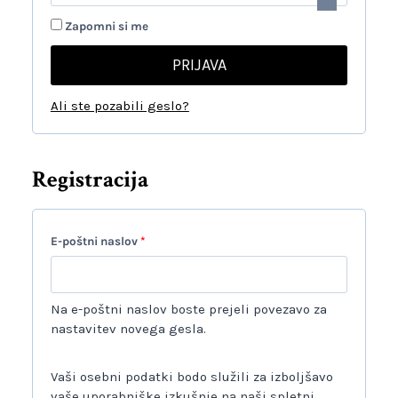
h
v
Zapomni si me
t
a
PRIJAVA
e
n
v
Ali ste pozabili geslo?
o
a
n
Registracija
o
Z
E-poštni naslov
*
a
h
Na e-poštni naslov boste prejeli povezavo za
t
nastavitev novega gesla.
e
Vaši osebni podatki bodo služili za izboljšavo
v
vaše uporabniške izkušnje na naši spletni