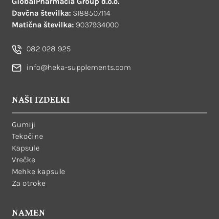
GlobalPharmacia Group d.o.o.
Davčna številka:
SI88507114
Matična številka:
9037934000
082 028 925
info@heka-supplements.com
NAŠI IZDELKI
Gumiji
Tekočine
Kapsule
Vrečke
Mehke kapsule
Za otroke
NAMEN