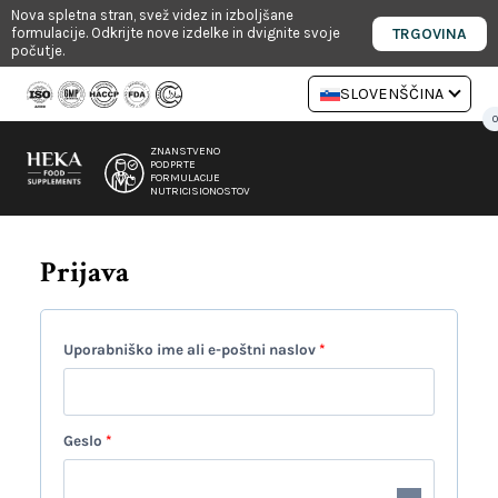
Skoči
Nova spletna stran, svež videz in izboljšane
TRGOVINA
formulacije. Odkrijte nove izdelke in dvignite svoje
na
počutje.
vsebino
SLOVENŠČINA
0
ZNANSTVENO
PODPRTE
FORMULACIJE
NUTRICISIONOSTOV
Prijava
Z
Uporabniško ime ali e-poštni naslov
*
a
h
Z
Geslo
*
t
a
e