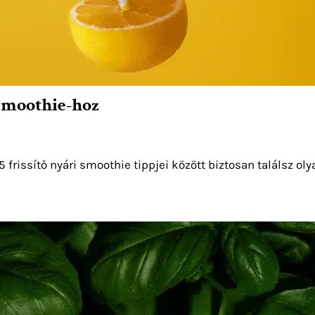
 smoothie-hoz
rissítő nyári smoothie tippjei között biztosan találsz olyat