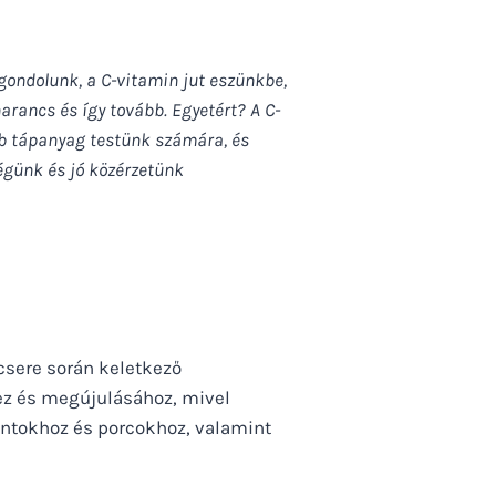
ondolunk, a C-vitamin jut eszünkbe,
arancs és így tovább. Egyetért? A C-
bb tápanyag testünk számára, és
égünk és jó közérzetünk
csere során keletkező
hez és megújulásához, mivel
ontokhoz és porcokhoz, valamint