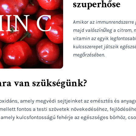
szuperhőse
Amikor az immunrendszerre g
majd valószínűleg a citrom, n
vitamin az egyik legfontosa
kulcsszerepet játszik egészs
megőrzésében.
ra van szükségünk?
oxidáns, amely megvédi sejtjeinket az emésztés és anyag
mellett fontos a testi szövetek növekedéséhez, fejlődésé
, amely kulcsfontosságú fehérje az egészséges bőrhöz, cs