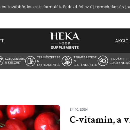
 és továbbfejlesztett formulák. Fedezd fel az új termékeket és ja
TT
AKCIÓ
TERMÉSZETESE
TERMÉSZETESE
SZLOVÉNIÁBA
HOZZÁADOTT
N
N
N KÉSZÜLT
CUKOR NÉLKÜ
LAKTÓZMENTES
GLUTÉNMENTES
24. 10. 2024
C-vitamin, a 