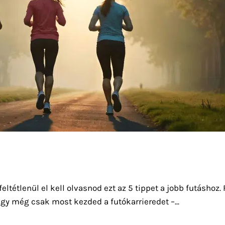
feltétlenül el kell olvasnod ezt az 5 tippet a jobb futáshoz
y még csak most kezded a futókarrieredet –...