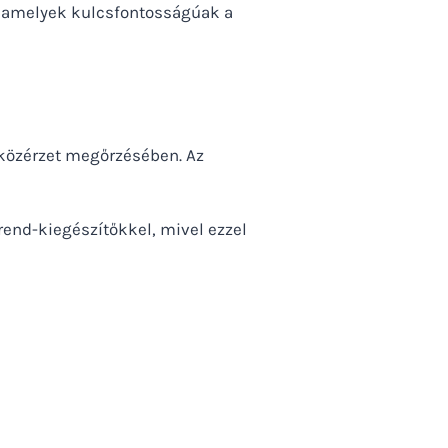
t, amelyek kulcsfontosságúak a
 közérzet megőrzésében. Az
end-kiegészítőkkel, mivel ezzel