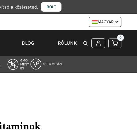
vítsd a közérzeted.
BOLT
MAGYAR
0
BLOG
RÓLUNK
GMO-
100% VEGÁN
MENT
L
ES
vitaminok