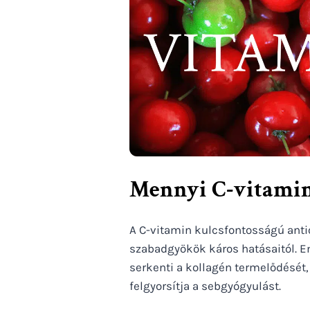
Mennyi C-vitamin
A C-vitamin kulcsfontosságú anti
szabadgyökök káros hatásaitól. E
serkenti a kollagén termelődését
felgyorsítja a sebgyógyulást.