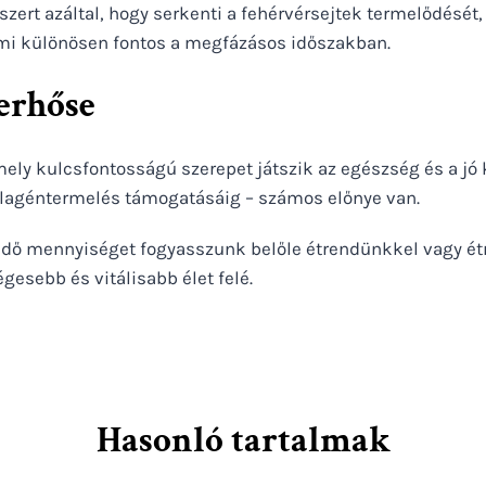
szert azáltal, hogy serkenti a fehérvérsejtek termelődésé
ami különösen fontos a megfázásos időszakban.
erhőse
mely kulcsfontosságú szerepet játszik az egészség és a jó
llagéntermelés támogatásáig – számos előnye van.
dő mennyiséget fogyasszunk belőle étrendünkkel vagy étr
gesebb és vitálisabb élet felé.
Hasonló tartalmak