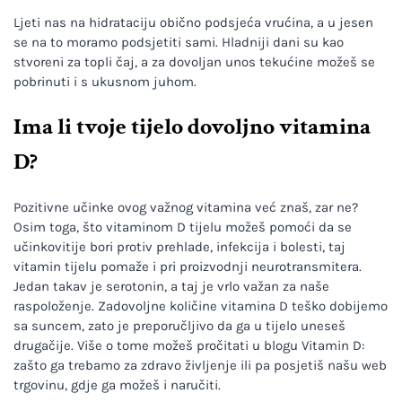
Ljeti nas na hidrataciju obično podsjeća vrućina, a u jesen
se na to moramo podsjetiti sami. Hladniji dani su kao
stvoreni za topli čaj, a za dovoljan unos tekućine možeš se
pobrinuti i s ukusnom juhom.
Ima li tvoje tijelo dovoljno vitamina
D?
Pozitivne učinke ovog važnog vitamina već znaš, zar ne?
Osim toga, što vitaminom D tijelu možeš pomoći da se
učinkovitije bori protiv prehlade, infekcija i bolesti, taj
vitamin tijelu pomaže i pri proizvodnji neurotransmitera.
Jedan takav je serotonin, a taj je vrlo važan za naše
raspoloženje. Zadovoljne količine vitamina D teško dobijemo
sa suncem, zato je preporučljivo da ga u tijelo uneseš
drugačije. Više o tome možeš pročitati u blogu Vitamin D:
zašto ga trebamo za zdravo življenje ili pa posjetiš našu web
trgovinu, gdje ga možeš i naručiti.