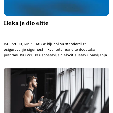
Heka je dio elite
ISO 22000, GMP i HACCP ključni su standardi za
osiguravanje sigurnosti i kvalitete hrane te dodataka
prehrani. ISO 22000 uspostavlja cjelovit sustav upravljanja
sigurnošću hrane, GMP osigurava dosljednu kvalitetu u
proizvodnji, a HACCP…