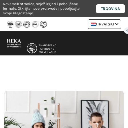
Preskoči
Nova web stranica, svjež izgled i poboljšane
TRGOVINA
formule. Otkrijte nove proizvode i poboljšajte
na
svoje blagostanje.
sadržaj
HRVATSKI
ZNANSTVENO
POTVRĐENE
FORMULACIJE
NUTRICIONISTA