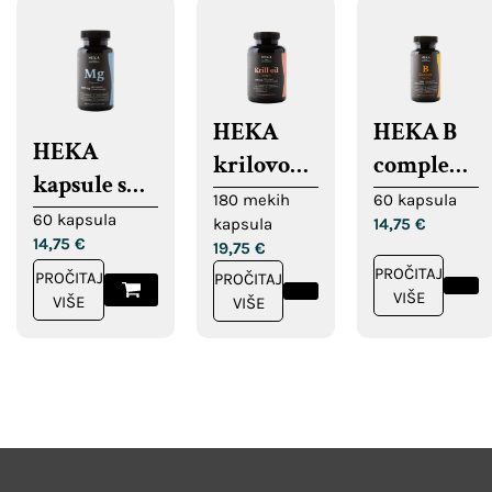
HEKA
HEKA B
HEKA
krilovo
complex
kapsule s
ulje,
kapsule
180 mekih
60 kapsula
magnezijem
60 kapsula
kapsula
14,75
€
meke
14,75
€
19,75
€
kapsule
PROČITAJ
PROČITAJ
PROČITAJ
VIŠE
VIŠE
VIŠE