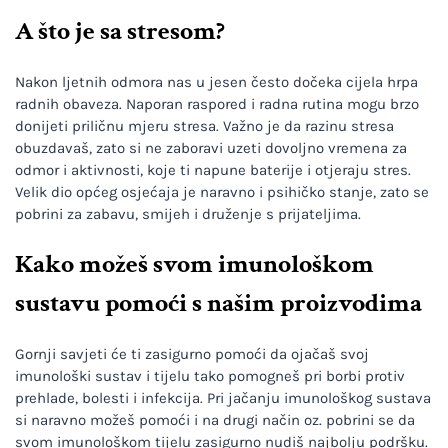
A što je sa stresom?
Nakon ljetnih odmora nas u jesen često dočeka cijela hrpa
radnih obaveza. Naporan raspored i radna rutina mogu brzo
donijeti priličnu mjeru stresa. Važno je da razinu stresa
obuzdavaš, zato si ne zaboravi uzeti dovoljno vremena za
odmor i aktivnosti, koje ti napune baterije i otjeraju stres.
Velik dio općeg osjećaja je naravno i psihičko stanje, zato se
pobrini za zabavu, smijeh i druženje s prijateljima.
Kako možeš svom imunološkom
sustavu pomoći s našim proizvodima
Gornji savjeti će ti zasigurno pomoći da ojačaš svoj
imunološki sustav i tijelu tako pomogneš pri borbi protiv
prehlade, bolesti i infekcija. Pri jačanju imunološkog sustava
si naravno možeš pomoći i na drugi način oz. pobrini se da
svom imunološkom tijelu zasigurno nudiš najbolju podršku.