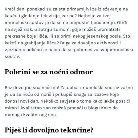
Kraći dani ponekad su zaista primamljivi za izležavanje na
kauču i gledanje televizije, zar ne? Najbolje za tvoj
imunološki sustav je da se ne prepustiš ljenčarenju. Otiđi
na svjež zrak, u šetnju šumom, gdje možeš promatrati
prekrasne boje lišća, ili se primi nekog jesenskog posla. Što
kažeš na grabljanje lišća? Briga za dovoljno aktivnosti i
vježbanja odličan je način da se pobrineš za svoj imunološki
sustav.
Pobrini se za noćni odmor
Bez dovoljno sna neće ići! Za dobar imunološki sustav važno
je da se noću odmoriš i prikupiš snage za izazove koje
donosi novi dan. Nekoliko savjeta o tome kako lakše postići
miran i kvalitetan san možeš pronaći u blogu Kako do
mirnog i kvalitetnog sna.
Piješ li dovoljno tekućine?