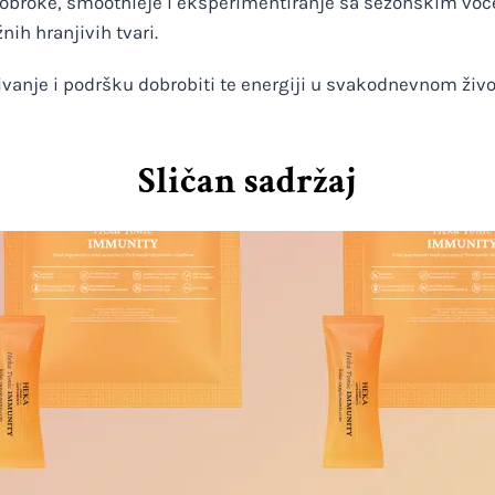
ne obroke, smoothieje i eksperimentiranje sa sezonskim vo
ih hranjivih tvari.
ivanje i podršku dobrobiti te energiji u svakodnevnom živo
Sličan sadržaj