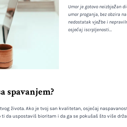
Umor je gotovo neizbježan dio 
umor proganja, bez obzira na 
nedostatak vježbe i nepraviln
osjećaj iscrpljenosti…
sa spavanjem?
vog života. Ako je tvoj san kvalitetan, osjećaj naspavanosti
ti da uspostaviš bioritam i da ga se pokušaš što više držat