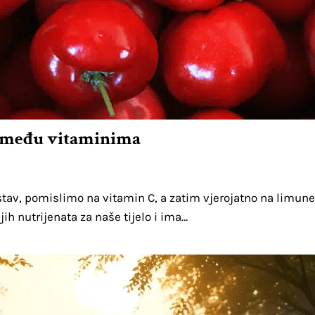
k među vitaminima
v, pomislimo na vitamin C, a zatim vjerojatno na limune, n
ih nutrijenata za naše tijelo i ima…