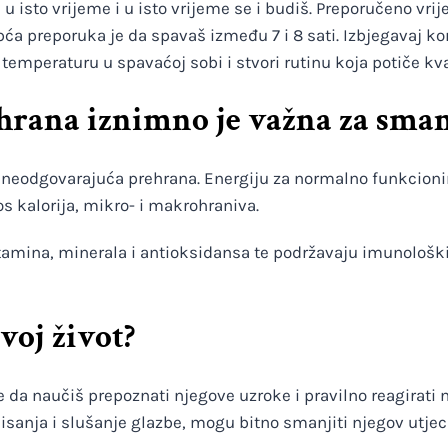
 u isto vrijeme i u isto vrijeme se i budiš. Preporučeno vri
opća preporuka je da spavaš između 7 i 8 sati. Izbjegavaj ko
 temperaturu u spavaćoj sobi i stvori rutinu koja potiče kva
hrana iznimno je važna za sma
neodgovarajuća prehrana. Energiju za normalno funkcionira
s kalorija, mikro- i makrohraniva.
tamina, minerala i antioksidansa te podržavaju imunološki s
voj život?
e da naučiš prepoznati njegove uzroke i pravilno reagirati 
disanja i slušanje glazbe, mogu bitno smanjiti njegov utjec