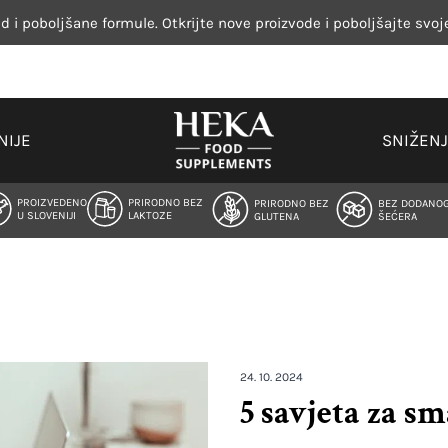
d i poboljšane formule. Otkrijte nove proizvode i poboljšajte svoj
NIJE
SNIŽEN
PROIZVEDENO
PRIRODNO BEZ
PRIRODNO BEZ
BEZ DODANO
U SLOVENIJI
LAKTOZE
GLUTENA
ŠEĆERA
24. 10. 2024
5 savjeta za s