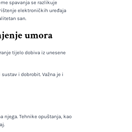
jeme spavanja se razlikuje
rištenje elektroničkih uređaja
litetan san.
njenje umora
nje tijelo dobiva iz unesene
ustav i dobrobit. Važna je i
na njega. Tehnike opuštanja, kao
aj.