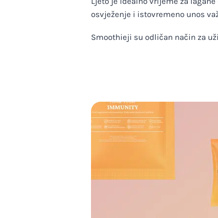
Ljeto je idealno vrijeme za laga
osvježenje i istovremeno unos važn
Smoothieji su odličan način za už