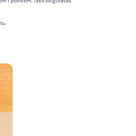
ćem i povrćem. Tako osiguravaš
tu.