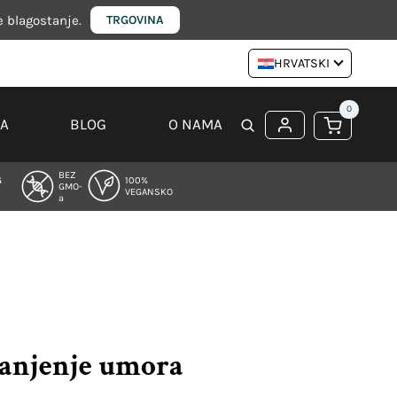
e blagostanje.
TRGOVINA
HRVATSKI
0
JA
BLOG
O NAMA
BEZ
G
100%
GMO-
VEGANSKO
a
manjenje umora