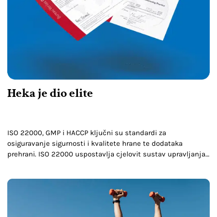
Heka je dio elite
ISO 22000, GMP i HACCP ključni su standardi za
osiguravanje sigurnosti i kvalitete hrane te dodataka
prehrani. ISO 22000 uspostavlja cjelovit sustav upravljanja
sigurnošću hrane, GMP osigurava dosljednu kvalitetu u
proizvodnji, a HACCP…