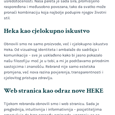
usredotočenosti. Naša paleta je sada šira, promišljeno
raspoređena i međusobno povezana, tako da svatko može
pronaći kombinaciju koja najbolje podupire njegov životni
stil.
Heka kao cjelokupno iskustvo
Obnovili smo ne samo proizvode, već i cjelokupno iskustvo
Heka. Od vizualnog identiteta i ambalaže do sadržaja i
komunikacije – sve je usklađeno kako bi jasno pokazalo
našu filozofiju: moć je u tebi, a mi je podržavamo prirodnim
sastojcima i znanošću. Rebrand nije samo estetska
promjena, već nova razina povjerenja, transparentnosti i
cjelovitog pristupa zdravlju.
Web stranica kao odraz nove HEKE
Tijekom rebranda obnovili smo i web stranicu. Sada je
preglednija, intuitivnija i informativnija – posjetiteljima
omogućuje da brzo pronađu proizvode, upoznaju se sa