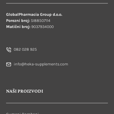
GlobalPharmacia Group d.o.o.
Porezni broj:
SI88507114
Matični broj:
9037934000
082 028 925
info@heka-supplements.com
NAŠI PROIZVODI