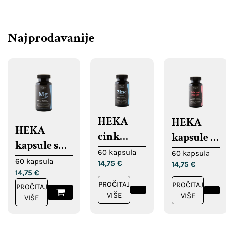
Najprodavanije
HEKA
HEKA
HEKA
cink
kapsule za
kapsule s
kapsule
kosu,
60 kapsula
60 kapsula
magnezijem
60 kapsula
14,75
€
14,75
€
kožu i
14,75
€
nokte
PROČITAJ
PROČITAJ
PROČITAJ
VIŠE
VIŠE
VIŠE