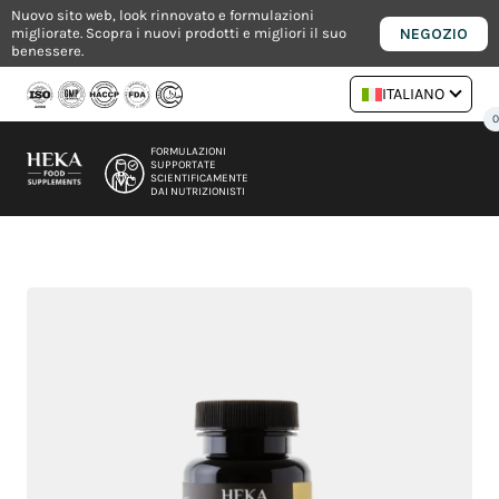
Vai
Nuovo sito web, look rinnovato e formulazioni
NEGOZIO
migliorate. Scopra i nuovi prodotti e migliori il suo
al
benessere.
contenuto
ITALIANO
FORMULAZIONI
SUPPORTATE
SCIENTIFICAMENTE
DAI NUTRIZIONISTI