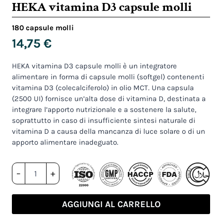
HEKA vitamina D3 capsule molli
180 capsule molli
14,75
€
HEKA vitamina D3 capsule molli è un integratore
alimentare in forma di capsule molli (softgel) contenenti
vitamina D3 (colecalciferolo) in olio MCT. Una capsula
(2500 UI) fornisce un’alta dose di vitamina D, destinata a
integrare l’apporto nutrizionale e a sostenere la salute,
soprattutto in caso di insufficiente sintesi naturale di
vitamina D a causa della mancanza di luce solare o di un
apporto alimentare inadeguato.
HEKA
–
+
vitamina
D3
capsule
AGGIUNGI AL CARRELLO
molli
quantità