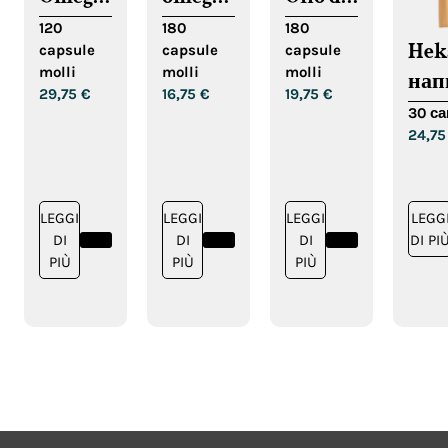
3
3 da
krill in
120
180
180
Hek
capsule
capsule
capsule
vegane
olio di
capsule
molli
molli
molli
нап
in
pesce
molli
29,75
€
16,75
€
19,75
€
въз
softgel
30 са
24,7
LEGG
LEGGI
LEGGI
LEGGI
DI PI
DI
DI
DI
PIÙ
PIÙ
PIÙ