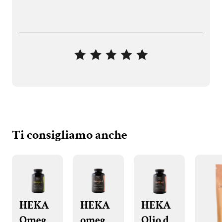
Ti consigliamo anche
HEKA
HEKA
HEKA
Omega
omega-
Olio di