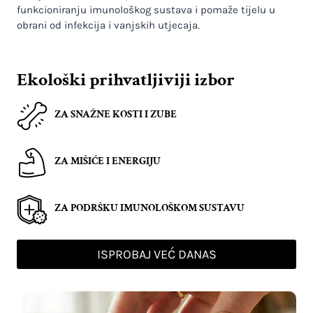
funkcioniranju imunološkog sustava i pomaže tijelu u
obrani od infekcija i vanjskih utjecaja.
Ekološki prihvatljiviji izbor
ZA SNAŽNE KOSTI I ZUBE
ZA MIŠIĆE I ENERGIJU
ZA PODRŠKU IMUNOLOŠKOM SUSTAVU
ISPROBAJ VEĆ DANAS