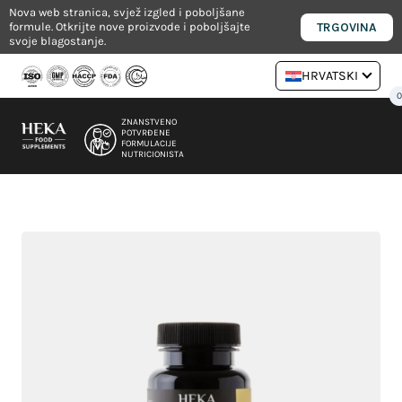
Preskoči
Nova web stranica, svjež izgled i poboljšane
TRGOVINA
formule. Otkrijte nove proizvode i poboljšajte
na
svoje blagostanje.
sadržaj
HRVATSKI
ZNANSTVENO
POTVRĐENE
FORMULACIJE
NUTRICIONISTA