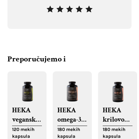
Preporučujemo i
HEKA
HEKA
HEKA
veganske
omega-3
krilovo
Omega 3
iz ribljeg
ulje,
120 mekih
180 mekih
180 mekih
kapsula
kapsula
kapsula
meke
ulja
meke