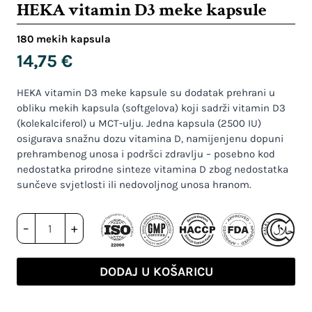
HEKA vitamin D3 meke kapsule
180 mekih kapsula
14,75
€
HEKA vitamin D3 meke kapsule su dodatak prehrani u
obliku mekih kapsula (softgelova) koji sadrži vitamin D3
(kolekalciferol) u MCT-ulju. Jedna kapsula (2500 IU)
osigurava snažnu dozu vitamina D, namijenjenu dopuni
prehrambenog unosa i podršci zdravlju – posebno kod
nedostatka prirodne sinteze vitamina D zbog nedostatka
sunčeve svjetlosti ili nedovoljnog unosa hranom.
HEKA
–
+
vitamin
D3
meke
DODAJ U KOŠARICU
kapsule
količina