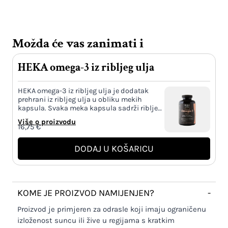
Možda će vas zanimati i
HEKA omega-3 iz ribljeg ulja
HEKA omega-3 iz ribljeg ulja je dodatak
prehrani iz ribljeg ulja u obliku mekih
kapsula. Svaka meka kapsula sadrži riblje…
Više o proizvodu
16,75
€
DODAJ U KOŠARICU
KOME JE PROIZVOD NAMIJENJEN?
-
Proizvod je primjeren za odrasle koji imaju ograničenu
izloženost suncu ili žive u regijama s kratkim