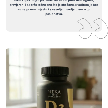
naši kupci mogu pouzdati da su svi proizvodi sigurni,
provjereni i sadrže točno ono što je obećano. Kvaliteta je kod
nas na prvom mjestu i s veseljem sudjelujem u tom
poslanstvu.