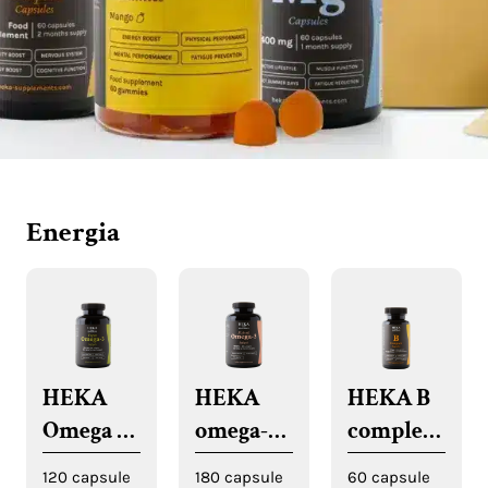
Energia
HEKA
HEKA
HEKA B
Omega 3
omega-3
complex
vegane in
da olio di
capsule
120 capsule
180 capsule
60 capsule