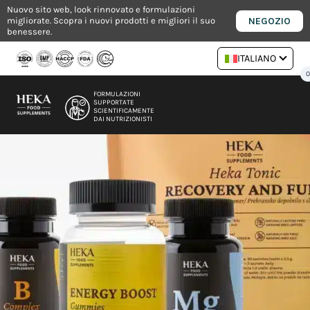
Vai
Nuovo sito web, look rinnovato e formulazioni
NEGOZIO
migliorate. Scopra i nuovi prodotti e migliori il suo
al
benessere.
contenuto
ITALIANO
FORMULAZIONI
SUPPORTATE
SCIENTIFICAMENTE
DAI NUTRIZIONISTI