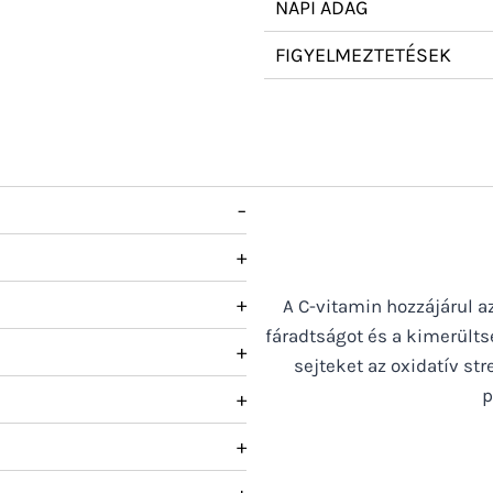
NAPI ADAG
FIGYELMEZTETÉSEK
−
+
+
A C-vitamin hozzájárul 
fáradtságot és a kimerülts
+
sejteket az oxidatív str
p
+
+