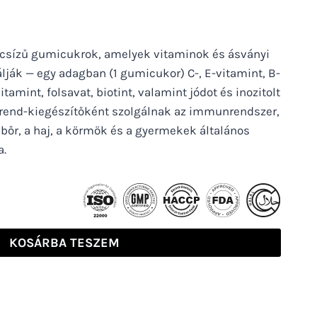
ancsízű gumicukrok, amelyek vitaminok és ásványi
ják — egy adagban (1 gumicukor) C-, E-vitamint, B-
tamint, folsavat, biotint, valamint jódot és inozitolt
rend-kiegészítőként szolgálnak az immunrendszer,
 bőr, a haj, a körmök és a gyermekek általános
a.
KOSÁRBA TESZEM