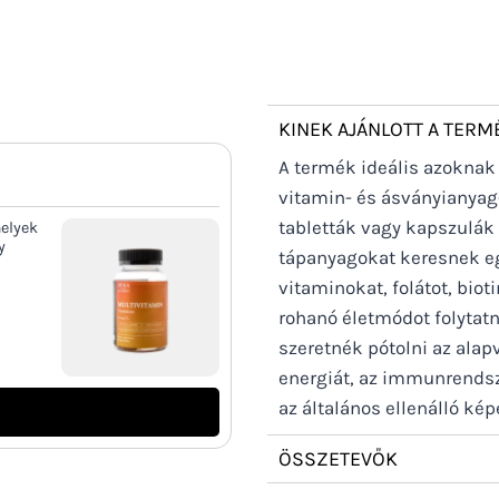
KINEK AJÁNLOTT A TERM
A termék ideális azoknak
vitamin- és ásványianyag
tabletták vagy kapszulák
melyek
y
tápanyagokat keresnek egy
vitaminokat, folátot, biot
rohanó életmódot folyta
szeretnék pótolni az ala
energiát, az immunrendsze
az általános ellenálló ké
ÖSSZETEVŐK