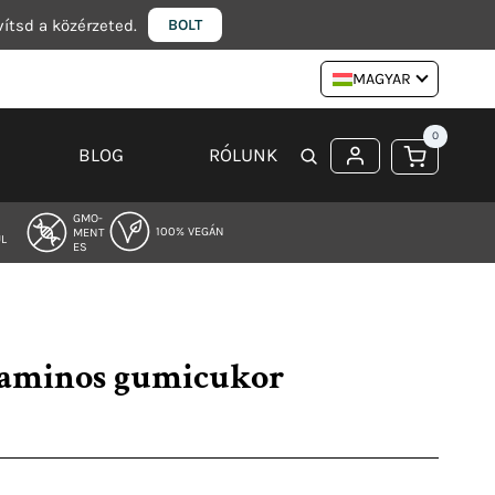
vítsd a közérzeted.
BOLT
MAGYAR
0
BLOG
RÓLUNK
GMO-
100% VEGÁN
MENT
L
ES
aminos gumicukor