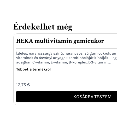
Érdekelhet még
HEKA multivitamin gumicukor
Ízletes, narancssárga színű, narancsos ízű gumicukrok, a
vitaminok és ásványi anyagok kombinációját kínálják — eg
adagban C-vitamin, E-vitamin, B-komplex, D3-vitamin,...
Többet a termékről
12,75
€
KOSÁRBA TESZEM