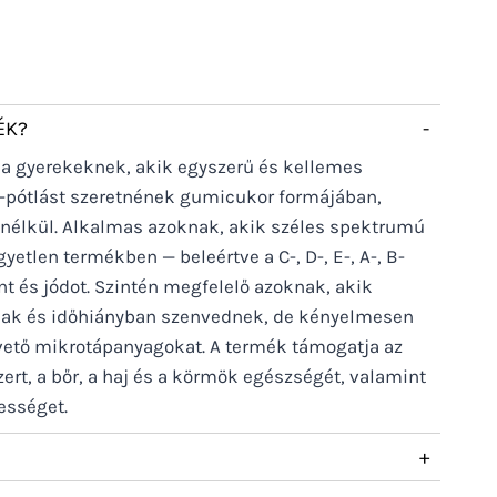
ÉK?
-
 a gyerekeknek, akik egyszerű és kellemes
-pótlást szeretnének gumicukor formájában,
 nélkül. Alkalmas azoknak, akik széles spektrumú
etlen termékben — beleértve a C-, D-, E-, A-, B-
int és jódot. Szintén megfelelő azoknak, akik
tnak és időhiányban szenvednek, de kényelmesen
pvető mikrotápanyagokat. A termék támogatja az
rt, a bőr, a haj és a körmök egészségét, valamint
pességet.
+