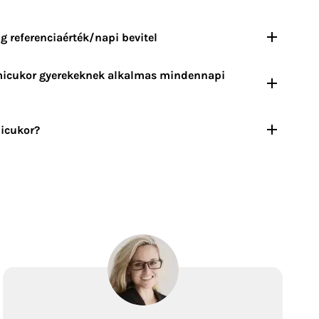
 referenciaérték/napi bevitel
icukor gyerekeknek
alkalmas mindennapi
micukor?