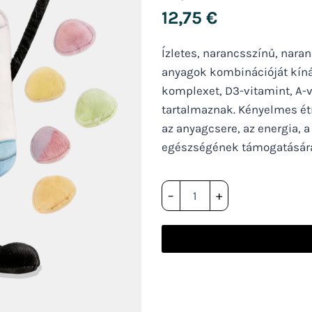
12,75
€
Ízletes, narancsszínű, nar
anyagok kombinációját kínál
komplexet, D3-vitamint, A-vi
tartalmaznak. Kényelmes ét
az anyagcsere, az energia, a
egészségének támogatásár
HEKA
–
+
multivitaminos
gumicukor
gyerekeknek
mennyiség