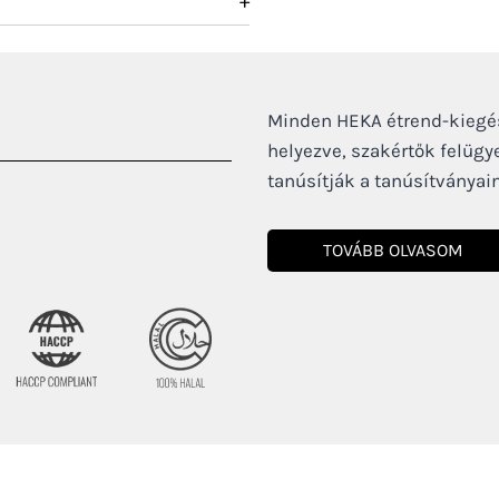
+
Minden HEKA étrend-kiegés
helyezve, szakértők felügye
tanúsítják a tanúsítványain
TOVÁBB OLVASOM