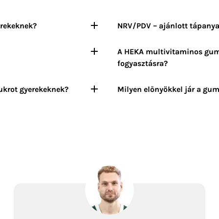
erekeknek?
NRV/PDV – ajánlott tápanyag
A HEKA multivitaminos gum
fogyasztásra?
ukrot gyerekeknek?
Milyen előnyökkel jár a gu