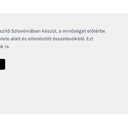
zítő Szlovéniában készül, a minőséget előtérbe
lete alatt és ellenőrzött összetevőkből. Ezt
k is.