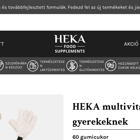
 és továbbfejlesztett formulák. Fedezd fel az új termékeket és ja
TT
AKCIÓ
TERMÉSZETESE
TERMÉSZETESE
SZLOVÉNIÁBA
HOZZÁADOTT
N
N
N KÉSZÜLT
CUKOR NÉLKÜ
LAKTÓZMENTES
GLUTÉNMENTES
HEKA multivit
gyerekeknek
60 gumicukor