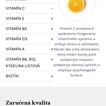
VITAMÍN C
−
VITAMÍN E
+
VITAMÍN B5
+
Vitamín C prispieva k
správnemu fungovaniu
VITAMÍN D3
+
imunitného systému a
znižuje únavu a vyčerpanie.
VITAMÍN A
+
Pôsobí ako silný antioxidant,
ktorý chráni bunky pred
VITAMÍN B6, B12,
+
oxidačným stresom,
podporuje nervový systém a
KYSELINA LISTOVÁ
zlepšuje psychologické
funkcie.
BIOTÍN
+
Zaručená kvalita