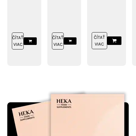
regulácie
hmotnosti
a
chudnutia
ČÍTAŤ
ČÍTAŤ
ČÍTAŤ
VIAC
VIAC
VIAC