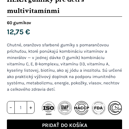
multivitamínmi
60 gumíkov
12,75
€
Chutné, oranžovo sfarbené gumíky s pomarančovou
príchuťou, ktoré ponúkajú kombináciu vitamínov a
minerálov — v jednej dávke (1 gumík) kombináciu
vitamínu C, E, B-komplexu, vitamínu D3, vitamínu A,
kyseliny listovej, biotínu, ako aj jódu a inozitolu. Sú určené
ako praktický výživový doplnok na podporu imunitného
systému, metabolizmu, energie, pokožky, vlasov, nechtov
a celkového zdravia detí.
množstvo
–
+
HEKA
gumíky
pre
PRIDAŤ DO KOŠÍKA