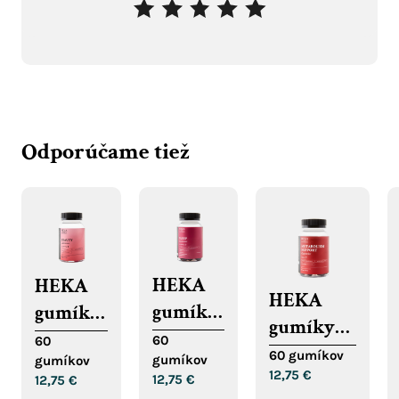
Odporúčame tiež
HEKA
HEKA
HEKA
gumíky
gumíky
gumíky
na
na vlasy,
60
60
na
60 gumíkov
gumíkov
gumíkov
podporu
pokožku
12,75
€
podporu
12,75
€
12,75
€
spánku
a nechty