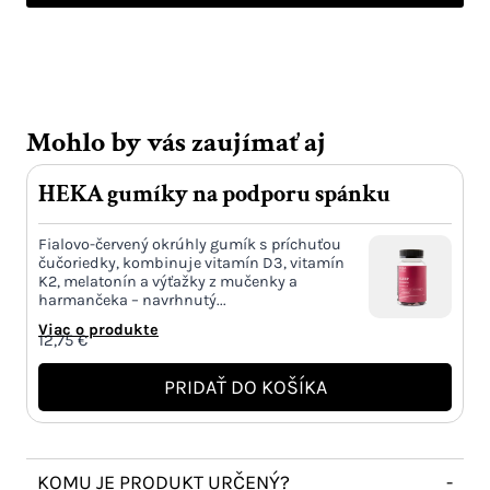
deti
s
multivitamínmi
Mohlo by vás zaujímať aj
HEKA gumíky na podporu spánku
Fialovo-červený okrúhly gumík s príchuťou
čučoriedky, kombinuje vitamín D3, vitamín
K2, melatonín a výťažky z mučenky a
harmančeka – navrhnutý...
Viac o produkte
12,75
€
PRIDAŤ DO KOŠÍKA
KOMU JE PRODUKT URČENÝ?
-