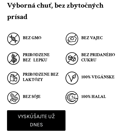
Výborná chuť, bez zbytočných
prísad
BEZ GMO
BEZ VAJEC
PRIRODZENE
BEZ PRIDANÉHO
BEZ LEPKU
CUKRU
PRIRODZENE BEZ
100% VEGÁNSKE
LAKTÓZY
BEZ SÓJE
100% HALAL
VYSKÚŠAJTE UŽ
DNES