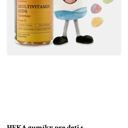
HEKA gumíky pre deti s