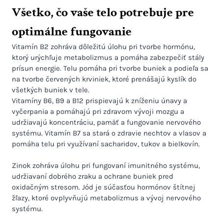
Všetko, čo vaše telo potrebuje pre
optimálne fungovanie
Vitamín B2 zohráva dôležitú úlohu pri tvorbe hormónu,
ktorý urýchľuje metabolizmus a pomáha zabezpečiť stály
prísun energie. Telu pomáha pri tvorbe buniek a podieľa sa
na tvorbe červených krviniek, ktoré prenášajú kyslík do
všetkých buniek v tele.
Vitamíny B6, B9 a B12 prispievajú k zníženiu únavy a
vyčerpania a pomáhajú pri zdravom vývoji mozgu a
udržiavajú koncentráciu, pamäť a fungovanie nervového
systému. Vitamín B7 sa stará o zdravie nechtov a vlasov a
pomáha telu pri využívaní sacharidov, tukov a bielkovín.
Zinok zohráva úlohu pri fungovaní imunitného systému,
udržiavaní dobrého zraku a ochrane buniek pred
oxidačným stresom. Jód je súčasťou hormónov štítnej
žľazy, ktoré ovplyvňujú metabolizmus a vývoj nervového
systému.