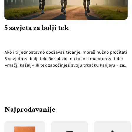
5 savjeta za bolji tek
Ako i ti jednostavno obožavaš trčanje, moraš nužno pročitati
5 savjeta za bolji tek. Bez obzira na to je li maraton za tebe
»mačji kašalj« ili tek započinješ svoju trkačku karijeru – za…
Najprodavanije