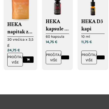
HEKA
HEKA D3
HEKA
kapsule za
kapi
napitak za
potporu
60 kapsula
10 ml
imunološki
30 vrećica x 3,5
14,75
€
11,75
€
spavanju
g
sustav
24,75
€
PROČITAJ
PROČITAJ
PROČITAJ
VIŠE
VIŠE
VIŠE