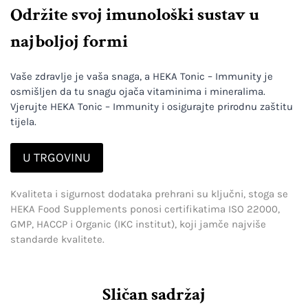
Održite svoj imunološki sustav u
najboljoj formi
Vaše zdravlje je vaša snaga, a HEKA Tonic – Immunity je
osmišljen da tu snagu ojača vitaminima i mineralima.
Vjerujte HEKA Tonic – Immunity i osigurajte prirodnu zaštitu
tijela.
U TRGOVINU
Kvaliteta i sigurnost dodataka prehrani su ključni, stoga se
HEKA Food Supplements ponosi certifikatima ISO 22000,
GMP, HACCP i Organic (IKC institut), koji jamče najviše
standarde kvalitete.
Sličan sadržaj