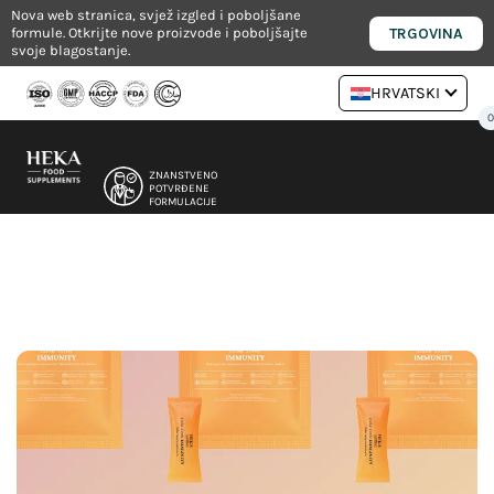
Preskoči
Nova web stranica, svjež izgled i poboljšane
TRGOVINA
formule. Otkrijte nove proizvode i poboljšajte
na
svoje blagostanje.
sadržaj
HRVATSKI
ZNANSTVENO
POTVRĐENE
FORMULACIJE
NUTRICIONISTA