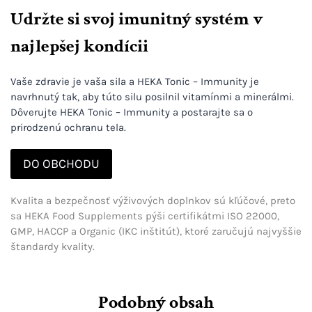
Udržte si svoj imunitný systém v
najlepšej kondícii
Vaše zdravie je vaša sila a HEKA Tonic – Immunity je
navrhnutý tak, aby túto silu posilnil vitamínmi a minerálmi.
Dôverujte HEKA Tonic – Immunity a postarajte sa o
prirodzenú ochranu tela.
DO OBCHODU
Kvalita a bezpečnosť výživových doplnkov sú kľúčové, preto
sa HEKA Food Supplements pýši certifikátmi ISO 22000,
GMP, HACCP a Organic (IKC inštitút), ktoré zaručujú najvyššie
štandardy kvality.
Podobný obsah