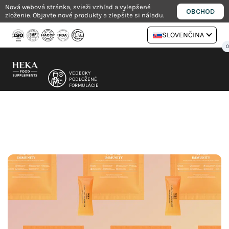
Preskočiť
Nová webová stránka, svieži vzhľad a vylepšené
OBCHOD
zloženie. Objavte nové produkty a zlepšite si náladu.
na
obsah
SLOVENČINA
VEDECKY
PODLOŽENÉ
FORMULÁCIE
NUTRICIONISTOV