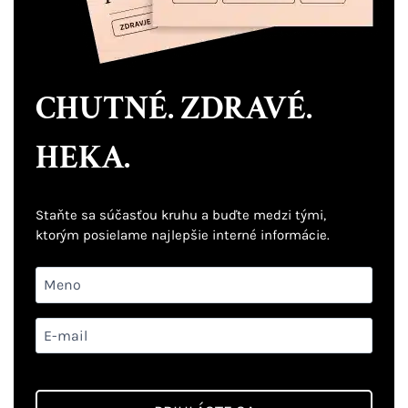
CHUTNÉ. ZDRAVÉ.
HEKA.
Staňte sa súčasťou kruhu a buďte medzi tými,
ktorým posielame najlepšie interné informácie.
Vstupné
pole
–
Emailové
Meno
pole