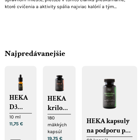
ktoré cvičenia a aktivity spália najviac kalórií a tým
prispievajú k strate telesnej hmotnosti....
Najpredávanejšie
HEKA
HEKA
D3
krilový
kvapky
olej
10 ml
180
HEKA kapsuly
11,75
€
mäkkých
mäkké
na podporu pri
kapsúl
kapsuly
regulácii/strate
19,75
€