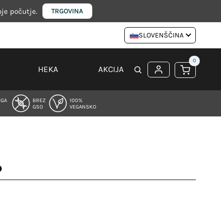
oje počutje.
TRGOVINA
SLOVENŠČINA
0
HEKA
AKCIJA
EGA
BREZ
100%
GSO
VEGANSKO
o