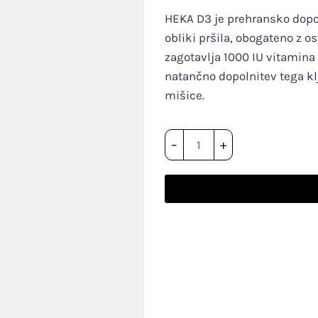
HEKA D3 je prehransko dopol
obliki pršila, obogateno z
zagotavlja 1000 IU vitamin
natančno dopolnitev tega kl
mišice.
HEKA
–
+
D3
pršilo
količina