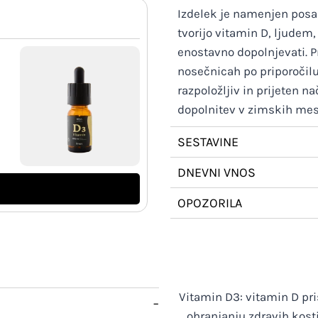
Izdelek je namenjen posam
tvorijo vitamin D, ljudem,
enostavno dopolnjevati. P
nosečnicah po priporočilu 
razpoložljiv in prijeten 
dopolnitev v zimskih mes
SESTAVINE
DNEVNI VNOS
OPOZORILA
Vitamin D3: vitamin D pris
−
ohranjanju zdravih kosti