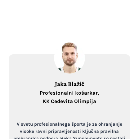
Jaka Blažič
Profesionalni košarkar,
KK Cedevita Olimpija
V svetu profesionalnega športa je za ohranjanje
visoke ravni pripravljenosti ključna pravilna
prehranska podpora. Heka Supplements so postali