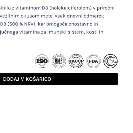
nilo z vitaminom D3 (holekalciferolom) v priročni
 osvežilnim okusom mete. Vsak dnevni odmerek
a D3 (500 % NRV), kar omogoča enostavno in
jučnega vitamina za imunski sistem, kosti in
DODAJ V KOŠARICO