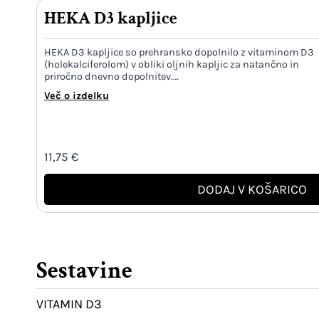
HEKA D3 kapljice
HEKA D3 kapljice so prehransko dopolnilo z vitaminom D3
(holekalciferolom) v obliki oljnih kapljic za natančno in
priročno dnevno dopolnitev.…
Več o izdelku
11,75
€
DODAJ V KOŠARICO
Sestavine
VITAMIN D3