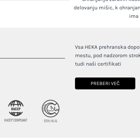
delovanju mišic, k ohranja
ima 
Vsa HEKA prehranska dopoln
mestu, pod nadzorom stroko
tudi naši certifikati
PREBERI VEČ