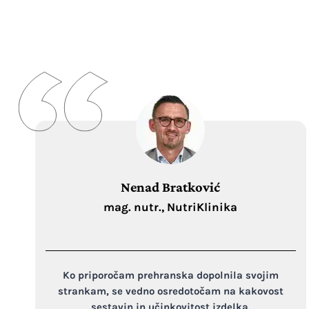
Nenad Bratković
mag. nutr., NutriKlinika
Ko priporočam prehranska dopolnila svojim
strankam, se vedno osredotočam na kakovost
sestavin in učinkovitost izdelka.