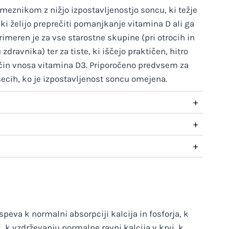
eznikom z nižjo izpostavljenostjo soncu, ki težje
 ki želijo preprečiti pomanjkanje vitamina D ali ga
rimeren je za vse starostne skupine (pri otrocih in
zdravnika) ter za tiste, ki iščejo praktičen, hitro
način vnosa vitamina D3. Priporočeno predvsem za
ecih, ko je izpostavljenost soncu omejena.
+
+
+
peva k normalni absorpciji kalcija in fosforja, k
, k vzdrževanju normalne ravni kalcija v krvi, k