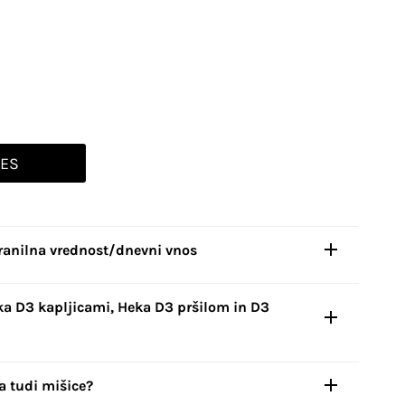
NES
ranilna vrednost/dnevni vnos
ka D3 kapljicami, Heka D3 pršilom
in D3
a tudi mišice?