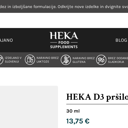
dez in izboljšane formulacije. Odkrijte nove izdelke in dvignite sv
AJANO
BLOG
IZDELANO V
NARAVNO BREZ
NARAVNO BREZ
BREZ DODAN
SLOVENIJI
LAKTOZE
GLUTENA
SLADKORJA
HEKA D3 pršil
30 ml
13,75
€