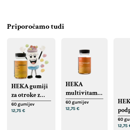
Priporočamo tudi
HEKA
HEKA gumiji
multivitamin
za otroke z
HEK
gumiji
multivitamini
60 gumijev
60 gumijev
12,75
€
podp
12,75
€
urav
60 gu
12,75
tele