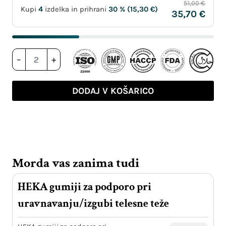
51,00 €
4
Kupi
izdelka in prihrani
30 % (
15,30
€
)
35,70 €
HEKA
–
+
gumiji
za
lase,
DODAJ V KOŠARICO
kožo
in
nohte
količina
Morda vas zanima tudi
HEKA gumiji za podporo pri
uravnavanju/izgubi telesne teže