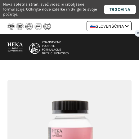
Skoči
Nova spletna stran, svež videz in izboljšane
TRGOVINA
formulacije. Odkrijte nove izdelke in dvignite svoje
na
počutje.
vsebino
SLOVENŠČINA
ZNANSTVENO
PODPRTE
FORMULACIJE
NUTRICISIONOSTOV