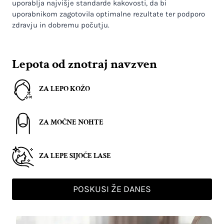
uporablja najvišje standarde kakovosti, da bi
uporabnikom zagotovila optimalne rezultate ter podporo
zdravju in dobremu počutju.
Lepota od znotraj navzven
ZA LEPO KOŽO
ZA MOČNE NOHTE
ZA LEPE SIJOČE LASE
POSKUSI ŽE DANES