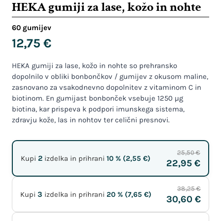
HEKA gumiji za lase, kožo in nohte
60 gumijev
12,75
€
HEKA gumiji za lase, kožo in nohte so prehransko
dopolnilo v obliki bonbončkov / gumijev z okusom maline,
zasnovano za vsakodnevno dopolnitev z vitaminom C in
biotinom. En gumijast bonbonček vsebuje 1250 µg
biotina, kar prispeva k podpori imunskega sistema,
zdravju kože, las in nohtov ter celični presnovi.
25,50 €
2
Kupi
izdelka in prihrani
10 % (
2,55
€
)
22,95 €
38,25 €
3
Kupi
izdelka in prihrani
20 % (
7,65
€
)
30,60 €