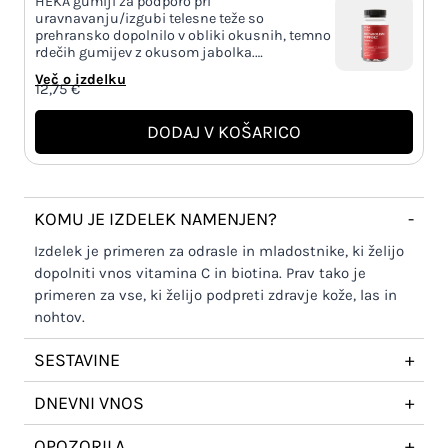
HEKA gumiji za podporo pri
uravnavanju/izgubi telesne teže so
prehransko dopolnilo v obliki okusnih, temno
rdečih gumijev z okusom jabolka.…
Več o izdelku
12,75
€
DODAJ V KOŠARICO
KOMU JE IZDELEK NAMENJEN?
-
Izdelek je primeren za odrasle in mladostnike, ki želijo
dopolniti vnos vitamina C in biotina. Prav tako je
primeren za vse, ki želijo podpreti zdravje kože, las in
nohtov.
SESTAVINE
+
DNEVNI VNOS
+
OPOZORILA
+