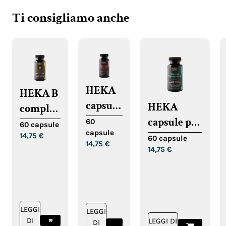
Ti consigliamo anche
HEKA
HEKA B
capsule
HEKA
complex
per
capsule per
capsule
60
60 capsule
capsule
capelli,
la
14,75
€
60 capsule
14,75
€
pelle e
14,75
€
regolazione
unghie
del
glucosio
LEGGI
LEGGI
DI
LEGGI DI
DI