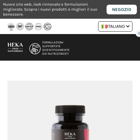
Vai
Nuovo sito web, look rinnovato e formulazioni
NEGOZIO
migliorate. Scopra i nuovi prodotti e migliori il suo
al
benessere.
contenuto
ITALIANO
FORMULAZIONI
SUPPORTATE
SCIENTIFICAMENTE
DAI NUTRIZIONISTI