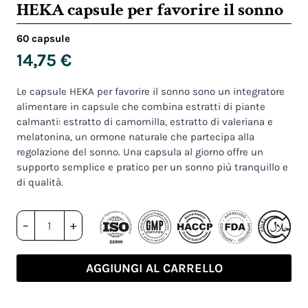
HEKA capsule per favorire il sonno
60 capsule
14,75
€
Le capsule HEKA per favorire il sonno sono un integratore
alimentare in capsule che combina estratti di piante
calmanti: estratto di camomilla, estratto di valeriana e
melatonina, un ormone naturale che partecipa alla
regolazione del sonno. Una capsula al giorno offre un
supporto semplice e pratico per un sonno più tranquillo e
di qualità.
HEKA
–
+
capsule
per
favorire
AGGIUNGI AL CARRELLO
il
sonno
quantità