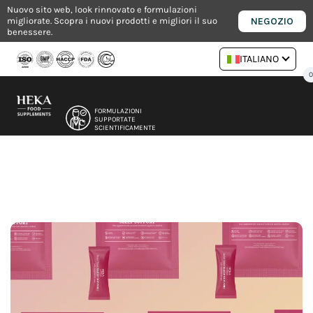
Vai
Nuovo sito web, look rinnovato e formulazioni
NEGOZIO
migliorate. Scopra i nuovi prodotti e migliori il suo
al
benessere.
contenuto
ITALIANO
FORMULAZIONI
SUPPORTATE
SCIENTIFICAMENTE
DAI NUTRIZIONISTI