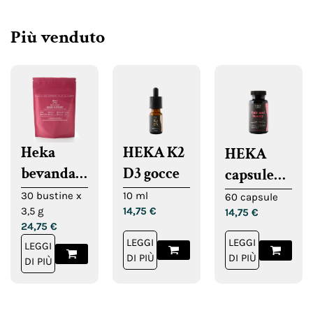
Più venduto
Heka
HEKA K2
HEKA
bevanda
D3 gocce
capsule
per
per
30 bustine x
10 ml
60 capsule
3,5 g
14,75
€
favorire il
14,75
€
capelli,
24,75
€
sonno
pelle e
LEGGI
LEGGI
LEGGI
unghie
DI PIÙ
DI PIÙ
DI PIÙ