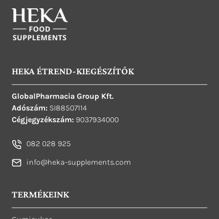
HEKA ÉTREND-KIEGÉSZÍTŐK
GlobalPharmacia Group Kft.
Adószám:
SI88507114
Cégjegyzékszám:
9037934000
082 028 925
info@heka-supplements.com
TERMÉKEINK