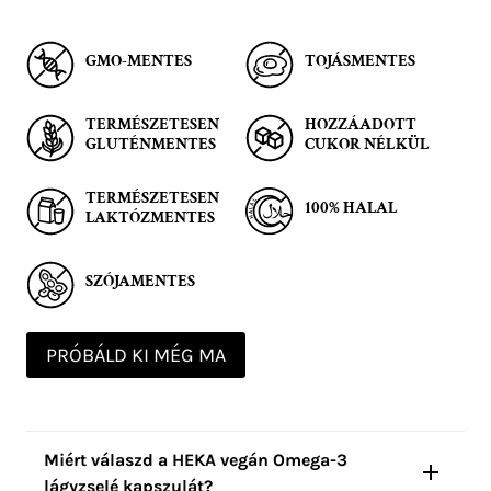
GMO-MENTES
TOJÁSMENTES
TERMÉSZETESEN
HOZZÁADOTT
GLUTÉNMENTES
CUKOR NÉLKÜL
TERMÉSZETESEN
100% HALAL
LAKTÓZMENTES
SZÓJAMENTES
PRÓBÁLD KI MÉG MA
Miért válaszd a HEKA vegán Omega-3
lágyzselé kapszulát?