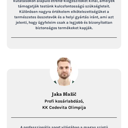
kutatásokon alapuló étrend-kiegészítőket kínál, amelyek
támogatják testünk kulcsfontosságú szükségleteit.
Különösen nagyra értékelem elkötelezettségüket a
természetes összetevők és a helyi gyártás iránt, ami azt
jelenti, hogy ügyfeleim csak a legjobb és bizonyítottan
biztonságos termékeket kapják.
Jaka Blažič
Profi kosárlabdázó,
KK Cedevita Olimpija
A professzionális sport világában a magas szintű