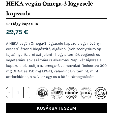
HEKA vegán Omega-3 lágyzselé
kapszula
120 lágy kapszula
29,75
€
A HEKA vegán Omega-3 lágyzselé kapszula egy növényi
eredetű étrend-kiegészítő, algákból (Schizochytrium sp.
fajta) nyerik, ami azt jelenti, hogy a termék vegánok és
vegetáriánusok számára is alkalmas. Napi két lágyzselé
kapszula biztosítja az omega-3 zsírsavakat (beleértve 300
mg DHA-t és 150 mg EPA-t), valamint E-vitamint, mint
antioxidánst, a szív, az agy és a látás támogatására.
HEKA
–
+
vegán
Omega-
3
KOSÁRBA TESZEM
lágyzselé