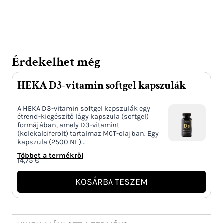
kapszula
mennyiség
Érdekelhet még
HEKA D3-vitamin softgel kapszulák
A HEKA D3-vitamin softgel kapszulák egy
étrend-kiegészítő lágy kapszula (softgel)
formájában, amely D3-vitamint
(kolekalciferolt) tartalmaz MCT-olajban. Egy
kapszula (2500 NE)...
Többet a termékről
14,75
€
KOSÁRBA TESZEM