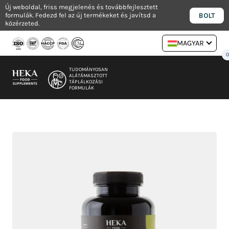
Ugrás
Új weboldal, friss megjelenés és továbbfejlesztett
BOLT
formulák. Fedezd fel az új termékeket és javítsd a
a
közérzeted.
tartalomra
MAGYAR
TUDOMÁNYOSAN
ALÁTÁMASZTOTT
TÁPLÁLKOZÁSI
FORMULÁK