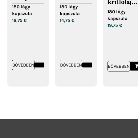
krillolaj
halolajból
softgel
180 lágy
180 lágy
lágykapsz
180 lágy
kapszula
kapszula
kapszulák
kapszula
16,75
€
14,75
€
19,75
€
BŐVEBBEN
BŐVEBBEN
BŐVEBBEN