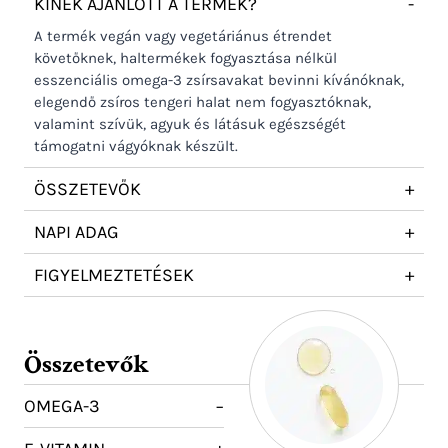
KINEK AJÁNLOTT A TERMÉK?
-
A termék vegán vagy vegetáriánus étrendet
követőknek, haltermékek fogyasztása nélkül
esszenciális omega-3 zsírsavakat bevinni kívánóknak,
elegendő zsíros tengeri halat nem fogyasztóknak,
valamint szívük, agyuk és látásuk egészségét
támogatni vágyóknak készült.
ÖSSZETEVŐK
+
NAPI ADAG
+
FIGYELMEZTETÉSEK
+
Összetevők
OMEGA-3
−