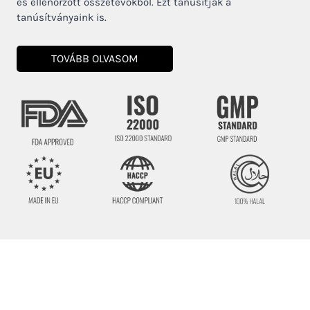
és ellenőrzött összetevőkből. Ezt tanúsítják a
tanúsítványaink is.
TOVÁBB OLVASOM