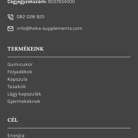
Cégjegyzékszám:
9037934000
082 028 925
info@heka-supplements.com
TERMÉKEINK
Gumicukor
Folyadékok
Kapszula
Tasakok
Lágy kapszulák
Gyermekeknek
CÉL
Energia