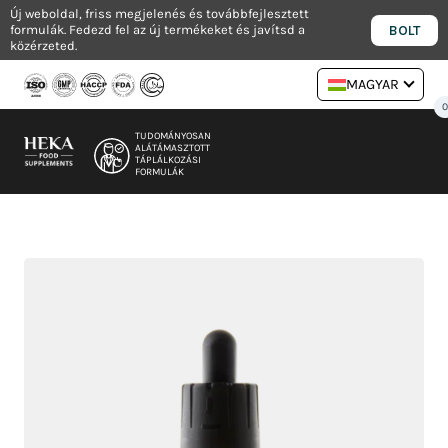
Ugrás
Új weboldal, friss megjelenés és továbbfejlesztett
BOLT
formulák. Fedezd fel az új termékeket és javítsd a
a
közérzeted.
tartalomra
MAGYAR
TUDOMÁNYOSAN
ALÁTÁMASZTOTT
TÁPLÁLKOZÁSI
FORMULÁK