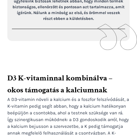
ügyfeleink biztosak lehetnek abban, hogy minden termék
biztonságos, ellenőrzött és pontosan azt tartalmazza, amit
ígérünk. Nálunk a minőség az első, és örömmel veszek
részt ebben a küldetésben.
D3 K-vitaminnal kombinálva –
okos támogatás a kalciumnak
A D3-vitamin növeli a kalcium és a foszfor felszívódását, a
K-vitamin pedig segít abban, hogy a kalcium hatékonyan
beépüljön a csontokba, ahol a testnek szüksége van rá.
Így szinergikusan működnek: a D3 gondoskodik arról, hogy
a kalcium bejusson a szervezetbe, a K pedig támogatja
annak megfelelő felhasználását a csontvázban. A K-