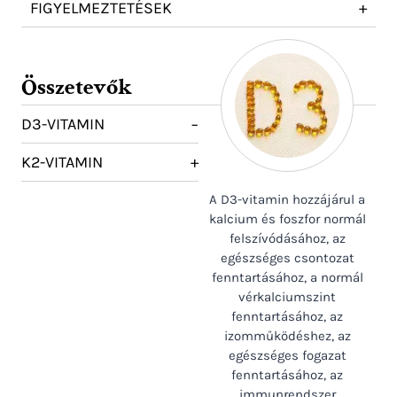
FIGYELMEZTETÉSEK
+
Összetevők
D3-VITAMIN
−
K2-VITAMIN
+
A D3-vitamin hozzájárul a
kalcium és foszfor normál
felszívódásához, az
egészséges csontozat
fenntartásához, a normál
vérkalciumszint
fenntartásához, az
izomműködéshez, az
egészséges fogazat
fenntartásához, az
immunrendszer