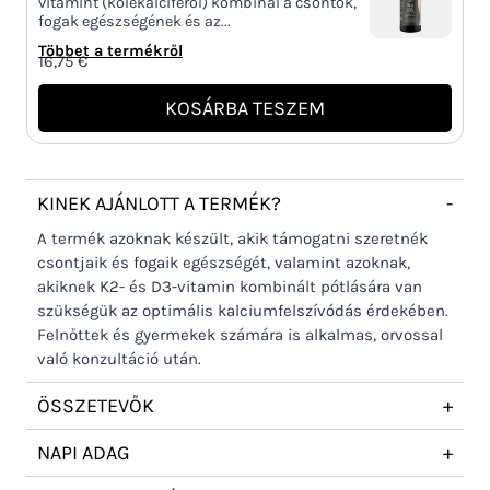
vitamint (kolekalciferol) kombinál a csontok,
fogak egészségének és az...
Többet a termékről
16,75
€
KOSÁRBA TESZEM
KINEK AJÁNLOTT A TERMÉK?
-
A termék azoknak készült, akik támogatni szeretnék
csontjaik és fogaik egészségét, valamint azoknak,
akiknek K2- és D3-vitamin kombinált pótlására van
szükségük az optimális kalciumfelszívódás érdekében.
Felnőttek és gyermekek számára is alkalmas, orvossal
való konzultáció után.
ÖSSZETEVŐK
+
NAPI ADAG
+