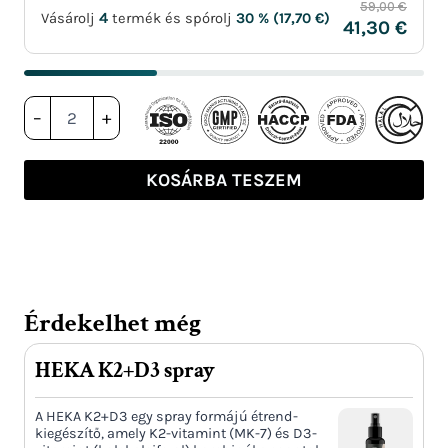
59,00 €
4
Vásárolj
termék és spórolj
30 % (
17,70
€
)
41,30 €
HEKA
–
+
K2
D3
cseppek
KOSÁRBA TESZEM
mennyiség
Érdekelhet még
HEKA K2+D3 spray
A HEKA K2+D3 egy spray formájú étrend-
kiegészítő, amely K2-vitamint (MK-7) és D3-