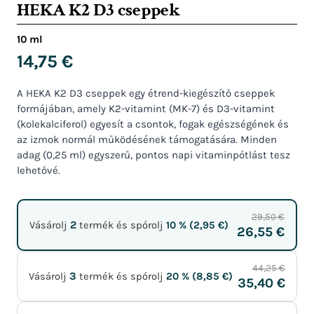
HEKA K2 D3 cseppek
10 ml
14,75
€
A HEKA K2 D3 cseppek egy étrend-kiegészítő cseppek
formájában, amely K2-vitamint (MK-7) és D3-vitamint
(kolekalciferol) egyesít a csontok, fogak egészségének és
az izmok normál működésének támogatására. Minden
adag (0,25 ml) egyszerű, pontos napi vitaminpótlást tesz
lehetővé.
29,50 €
2
Vásárolj
termék és spórolj
10 % (
2,95
€
)
26,55 €
44,25 €
3
Vásárolj
termék és spórolj
20 % (
8,85
€
)
35,40 €