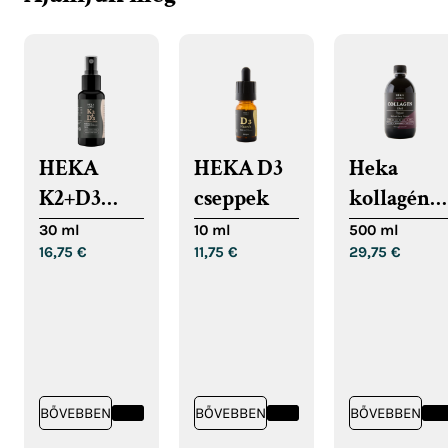
HEKA
HEKA D3
Heka
K2+D3
cseppek
kollagén
spray
10.000
30 ml
10 ml
500 ml
16,75
€
11,75
€
29,75
€
BŐVEBBEN
BŐVEBBEN
BŐVEBBEN