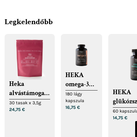
Legkelendőbb
HEKA
Heka
omega-3
HEKA
alvástámogató
halolajból
180 lágy
glükózs
ital
kapszula
30 tasak x 3,5g
16,75
€
kapszul
24,75
€
60 kapszul
14,75
€