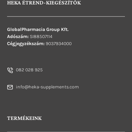
HEKA ÉTREND-KIEGÉSZÍTŐK
GlobalPharmacia Group Kft.
Adószám:
SI88507114
Cégjegyzékszám:
9037934000
082 028 925
info@heka-supplements.com
TERMÉKEINK