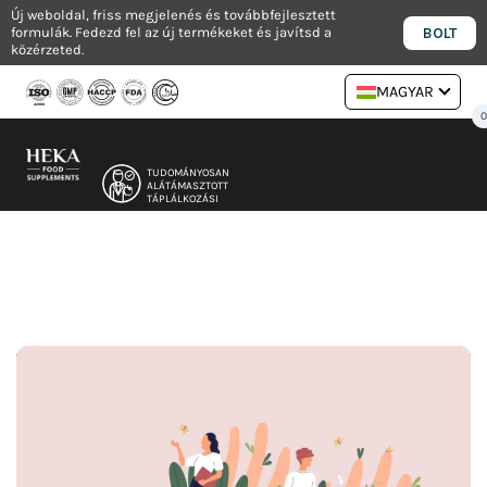
Ugrás
Új weboldal, friss megjelenés és továbbfejlesztett
BOLT
formulák. Fedezd fel az új termékeket és javítsd a
a
közérzeted.
tartalomra
MAGYAR
TUDOMÁNYOSAN
ALÁTÁMASZTOTT
TÁPLÁLKOZÁSI
FORMULÁK