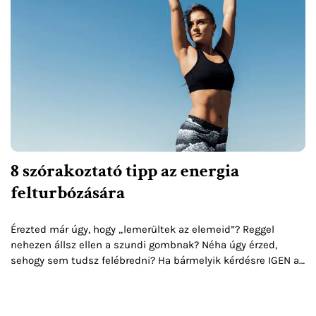
8 szórakoztató tipp az energia
felturbózására
Érezted már úgy, hogy „lemerültek az elemeid”? Reggel
nehezen állsz ellen a szundi gombnak? Néha úgy érzed,
sehogy sem tudsz felébredni? Ha bármelyik kérdésre IGEN a
válaszod, olvass tovább!