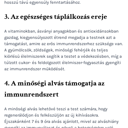
hosszú távú egyensúly fenntartásához.
3. Az egészséges táplálkozás ereje
A vitaminokban, ásványi anyagokban és antioxidánsokban
gazdag, kiegyensúlyozott étrend megadja a testnek azt a
támogatást, amire az erős immunrendszerhez szüksége van.
A gyümölcsök, zöldségek, minőségi fehérjék és teljes
kiőrlésű élelmiszerek segítik a testet a védekezésben, míg a
túlzott cukor- és feldolgozott élelmiszer-fogyasztás gyengíti
az immunrendszer működését.
4. A minőségi alvás támogatja az
immunrendszert
A minőségi alvás lehetővé teszi a test számára, hogy
regenerálódjon és felkészüljön az új kihívásokra.
Éjszakánként 7 és 9 óra alvás ajánlott, mivel az alváshiány
gyengíti az immunválaszt és növeli a betegségekre való