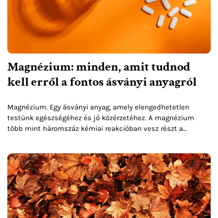
Magnézium: minden, amit tudnod
kell erről a fontos ásványi anyagról
Magnézium. Egy ásványi anyag, amely elengedhetetlen
testünk egészségéhez és jó közérzetéhez. A magnézium
több mint háromszáz kémiai reakcióban vesz részt a
szervezetben, gondoskodik az izmok és idegek
működésének szabályozásáról, segít a vércukorszint
szabályozásában...