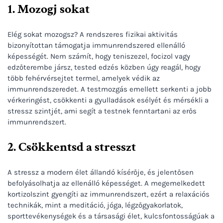
1. Mozogj sokat
Elég sokat mozogsz? A rendszeres fizikai aktivitás
bizonyítottan támogatja immunrendszered ellenálló
képességét. Nem számít, hogy teniszezel, focizol vagy
edzőterembe jársz, tested edzés közben úgy reagál, hogy
több fehérvérsejtet termel, amelyek védik az
immunrendszeredet. A testmozgás emellett serkenti a jobb
vérkeringést, csökkenti a gyulladások esélyét és mérsékli a
stressz szintjét, ami segít a testnek fenntartani az erős
immunrendszert.
2. Csökkentsd a stresszt
A stressz a modern élet állandó kísérője, és jelentősen
befolyásolhatja az ellenálló képességet. A megemelkedett
kortizolszint gyengíti az immunrendszert, ezért a relaxációs
technikák, mint a meditáció, jóga, légzőgyakorlatok,
sporttevékenységek és a társasági élet, kulcsfontosságúak a