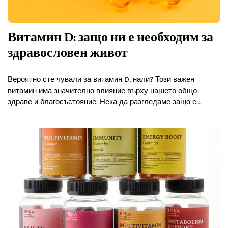
Витамин D: защо ни е необходим за
здравословен живот
Вероятно сте чували за витамин D, нали? Този важен
витамин има значително влияние върху нашето общо
здраве и благосъстояние. Нека да разгледаме защо е
толкова важен и как може да бъде от полза…