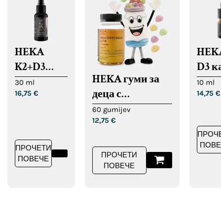
HEKA
HEK
K2+D3
D3 к
HEKA гуми за
спрей
30 ml
10 ml
деца с
16,75
€
14,75
€
мултивитамини
60 gumijev
12,75
€
ПРОЧ
ПОВЕ
ПРОЧЕТИ
ПРОЧЕТИ
ПОВЕЧЕ
ПОВЕЧЕ