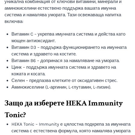
уникална комбинация от ключови витамини, минерали и
аминокиселини естествено поддържа вашата имунна
система и намалява умората. Тази освежаваща напитка
включва:
Витамин C – укрепва имунната система и действа като
мощен антиоксидант.
Витамин D3 – поддържа функционирането на имунната
система и здравето на костите.
Витамин B6 – допринася за намаляване на умората.
Цинк – поддържа имунната система и здравето на
кожата и косата.
Селен – предпазва клетките от оксидативен стрес.
Аминокиселини (L-аргинин, L-глутамин, L-лизин).
Защо да изберете HEKA Immunity
Tonic?
HEKA Tonic – Immunity е цялостна подкрепа за имунната
система с естествена формула, която намалява умората