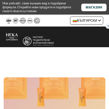
Премини
Нов уебсайт, свеж външен вид и подобрени
МАГАЗИН
формули. Открийте нови продукти и подобрете
към
своето благосъстояние
съдържанието
БЪЛГАРСКИ
НАУЧНО
ПОДКРЕПЕНИ
ФОРМУЛИРОВКИ
ОТ ХРАНИТЕЛНИ
ЕКСПЕРТИ