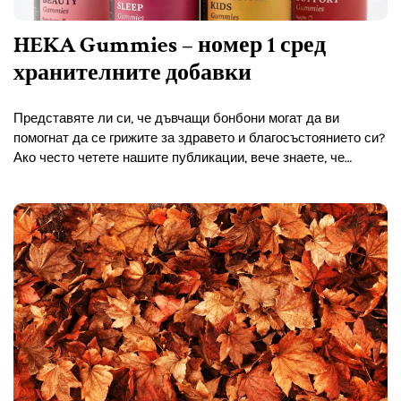
HEKA Gummies – номер 1 сред
хранителните добавки
Представяте ли си, че дъвчащи бонбони могат да ви
помогнат да се грижите за здравето и благосъстоянието си?
Ако често четете нашите публикации, вече знаете, че
искаме да ви помогнем да се грижите…