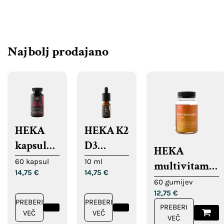
Najbolj prodajano
HEKA
HEKA K2
kapsule
D3
HEKA
za
kapljice
60 kapsul
10 ml
multivitamin
14,75
€
14,75
€
podporo
gumiji
60 gumijev
spanju
12,75
€
PREBERI
PREBERI
PREBERI
VEČ
VEČ
VEČ