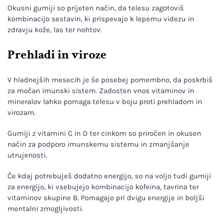
Okusni gumiji so prijeten način, da telesu zagotoviš
kombinacijo sestavin, ki prispevajo k lepemu videzu in
zdravju kože, las ter nohtov.
Prehladi in viroze
V hladnejših mesecih je še posebej pomembno, da poskrbiš
za močan imunski sistem. Zadosten vnos vitaminov in
mineralov lahko pomaga telesu v boju proti prehladom in
virozam.
Gumiji z vitamini C in D ter cinkom so priročen in okusen
način za podporo imunskemu sistemu in zmanjšanje
utrujenosti.
Če kdaj potrebuješ dodatno energijo, so na voljo tudi gumiji
za energijo, ki vsebujejo kombinacijo kofeina, tavrina ter
vitaminov skupine B. Pomagajo pri dvigu energije in boljši
mentalni zmogljivosti.