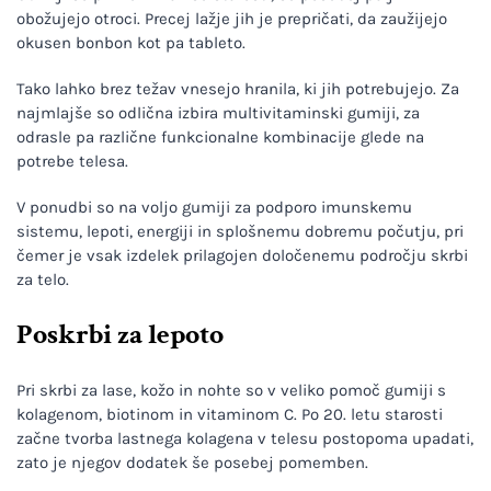
obožujejo otroci. Precej lažje jih je prepričati, da zaužijejo
okusen bonbon kot pa tableto.
Tako lahko brez težav vnesejo hranila, ki jih potrebujejo. Za
najmlajše so odlična izbira multivitaminski gumiji, za
odrasle pa različne funkcionalne kombinacije glede na
potrebe telesa.
V ponudbi so na voljo gumiji za podporo imunskemu
sistemu, lepoti, energiji in splošnemu dobremu počutju, pri
čemer je vsak izdelek prilagojen določenemu področju skrbi
za telo.
Poskrbi za lepoto
Pri skrbi za lase, kožo in nohte so v veliko pomoč gumiji s
kolagenom, biotinom in vitaminom C. Po 20. letu starosti
začne tvorba lastnega kolagena v telesu postopoma upadati,
zato je njegov dodatek še posebej pomemben.