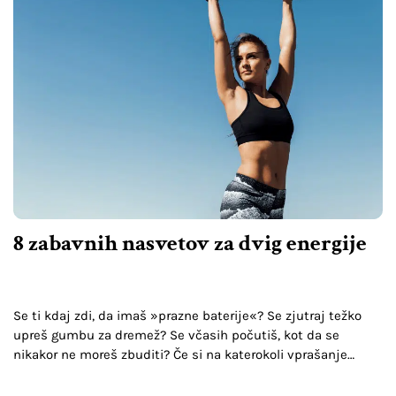
8 zabavnih nasvetov za dvig energije
Se ti kdaj zdi, da imaš »prazne baterije«? Se zjutraj težko
upreš gumbu za dremež? Se včasih počutiš, kot da se
nikakor ne moreš zbuditi? Če si na katerokoli vprašanje
odgovoril/a z DA,…