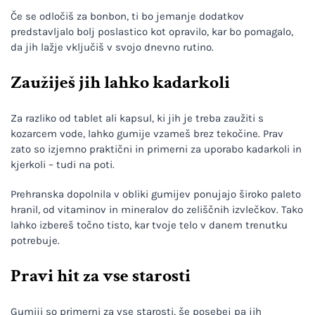
Če se odločiš za bonbon, ti bo jemanje dodatkov
predstavljalo bolj poslastico kot opravilo, kar bo pomagalo,
da jih lažje vključiš v svojo dnevno rutino.
Zaužiješ jih lahko kadarkoli
Za razliko od tablet ali kapsul, ki jih je treba zaužiti s
kozarcem vode, lahko gumije vzameš brez tekočine. Prav
zato so izjemno praktični in primerni za uporabo kadarkoli in
kjerkoli – tudi na poti.
Prehranska dopolnila v obliki gumijev ponujajo široko paleto
hranil, od vitaminov in mineralov do zeliščnih izvlečkov. Tako
lahko izbereš točno tisto, kar tvoje telo v danem trenutku
potrebuje.
Pravi hit za vse starosti
Gumiji so primerni za vse starosti, še posebej pa jih