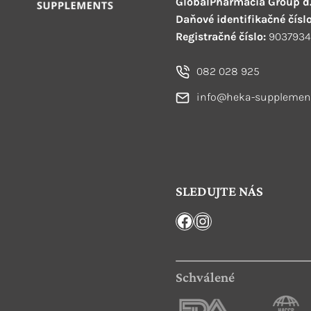
GlobalPharmacia Group d.
Daňové identifikačné číslo
Registračné číslo:
9037934
082 028 925
info@heka-supplemen
SLEDUJTE NÁS
Facebook
Instagram
Schválené