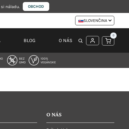
 si náladu.
OBCHOD
SLOVENČINA
0
A
BLOG
O NÁS
HO
BEZ
100%
GMO
VEGÁNSKE
O NÁS