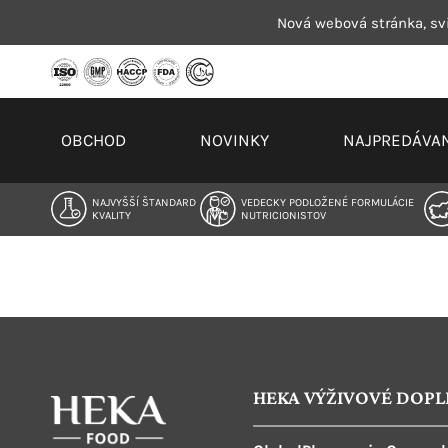
Preskočiť
Nová webová stránka, svi
na
obsah
OBCHOD
NOVINKY
NAJPREDÁVAN
NAJVYŠŠÍ ŠTANDARD
VEDECKY PODLOŽENÉ FORMULÁCIE
KVALITY
NUTRICIONISTOV
HEKA VÝŽIVOVÉ DOPL