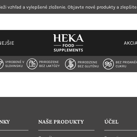
eži vzhľad a vylepšené zloženie. Objavte nové produkty a zlepšite
EJŠIE
AKCI
VYROBENÉ V
PRIRODZENE
PRIRODZENE
BEZ PRIDANÉ
SLOVINSKU
BEZ LAKTÓZY
BEZ GLUTÉNU
CUKRU
NKY
NAŠE PRODUKTY
ÚČEL