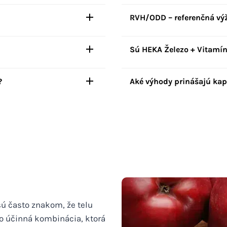
RVH/ODD – referenčná vý
Sú HEKA Železo + Vitamín
?
Aké výhody prinášajú kap
sú často znakom, že telu
ko účinná kombinácia, ktorá