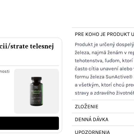
PRE KOHO JE PRODUKT 
Produkt je určený dospel
i/strate telesnej
železa, najmä ženám v r
tehotenstva, ľuďom, ktorí
často cítia unavení alebo
nosti
formu železa SunActive® s
a všetkým, ktorí chcú pr
stravy a zdravého životnéh
ZLOŽENIE
DENNÁ DÁVKA
UPOZORNENIA