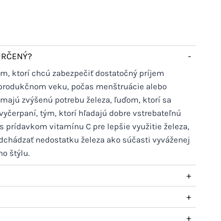
URČENÝ?
-
ým, ktorí chcú zabezpečiť dostatočný príjem
eprodukčnom veku, počas menštruácie alebo
 majú zvýšenú potrebu železa, ľuďom, ktorí sa
 vyčerpaní, tým, ktorí hľadajú dobre vstrebateľnú
 prídavkom vitamínu C pre lepšie využitie železa,
edchádzať nedostatku železa ako súčasti vyváženej
o štýlu.
+
+
+