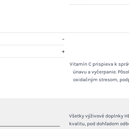
−
+
Vitamín C prispieva k spr
únavu a vyčerpanie. Pôsob
oxidačným stresom, podp
Všetky výživové doplnky H
kvalitu, pod dohľadom odbo