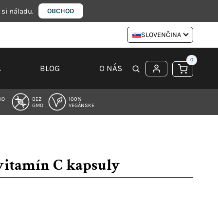
 si náladu.
OBCHOD
SLOVENČINA
0
A
BLOG
O NÁS
HO
BEZ
100%
GMO
VEGÁNSKE
vitamín C kapsuly