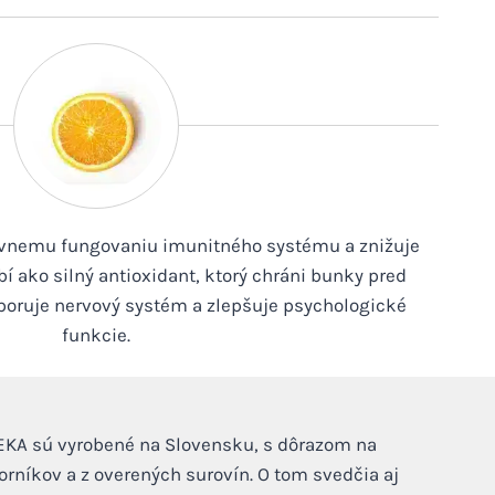
ávnemu fungovaniu imunitného systému a znižuje
í ako silný antioxidant, ktorý chráni bunky pred
oruje nervový systém a zlepšuje psychologické
funkcie.
EKA sú vyrobené na Slovensku, s dôrazom na
rníkov a z overených surovín. O tom svedčia aj