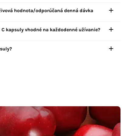
živová hodnota/odporúčaná denná dávka
 C kapsuly
vhodné na každodenné užívanie?
suly?