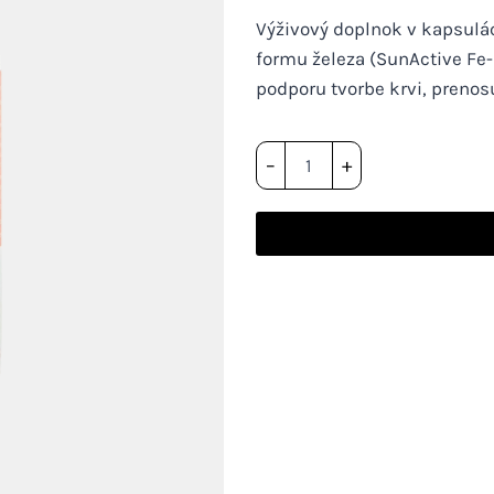
Výživový doplnok v kapsulá
formu železa (SunActive Fe
podporu tvorbe krvi, prenosu
množstvo
–
+
HEKA
železo
+
vitamín
C
kapsuly