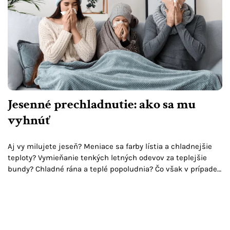
Jesenné prechladnutie: ako sa mu
vyhnúť
Aj vy milujete jeseň? Meniace sa farby lístia a chladnejšie
teploty? Vymieňanie tenkých letných odevov za teplejšie
bundy? Chladné rána a teplé popoludnia? Čo však v prípade,
ak vás prekvapí jesenné prechladnutie?