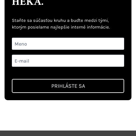
HEKA.
Staňte sa súčasťou kruhu a buďte medzi tými,
ktorým posielame najlepšie interné informácie.
Vstupné
pole
–
Emailové
Meno
pole
PRIHLÁSTE SA