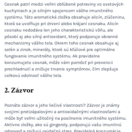
Cesnak patrí medzi veľmi obľúbené potraviny vo svetových
kuchyniach a je silným spojencom vášho imunitného
systému. Táto aromatická zložka obsahuje alicín, zlúčeninu,
ktorá sa uvoľňuje pri drvení alebo krájaní cesnaku. Alicín
cesnaku nedodáva len jeho charakteristickú vôňu, ale
pôsobí aj ako silný antioxidant, ktorý podporuje obranné
mechanizmy vášho tela. Okrem toho cesnak obsahuje aj
selén a zinok, minerály, ktoré sú kľúčové pre optimálne
fungovanie imunitného systému. Ak pravidelne
konzumujete cesnak, môže vám pomôcť pri prevencii
prechladnutí a znižuje trvanie symptómov, čím zlepšuje
celkovú odolnosť vášho tela.
2. Zázvor
Poznáte zázvor a jeho liečivé vlastnosti? Zázvor je známy
svojimi protizápalovými a antioxidačnými vlastnosťami a
môže byť veľmi užitočný na posilnenie imunitného systému.
Aktívne zložky, ako sú gingeroly, podporujú vašu imunitnú
odpoveď a znižujú oxidačný stres. Pravidelná konzumácia