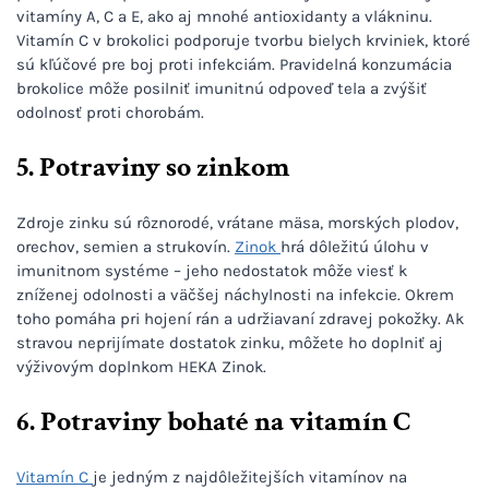
vitamíny A, C a E, ako aj mnohé antioxidanty a vlákninu.
Vitamín C v brokolici podporuje tvorbu bielych krviniek, ktoré
sú kľúčové pre boj proti infekciám. Pravidelná konzumácia
brokolice môže posilniť imunitnú odpoveď tela a zvýšiť
odolnosť proti chorobám.
5. Potraviny so zinkom
Zdroje zinku sú rôznorodé, vrátane mäsa, morských plodov,
orechov, semien a strukovín.
Zinok
hrá dôležitú úlohu v
imunitnom systéme – jeho nedostatok môže viesť k
zníženej odolnosti a väčšej náchylnosti na infekcie. Okrem
toho pomáha pri hojení rán a udržiavaní zdravej pokožky. Ak
stravou neprijímate dostatok zinku, môžete ho doplniť aj
výživovým doplnkom HEKA Zinok.
6. Potraviny bohaté na vitamín C
Vitamín C
je jedným z najdôležitejších vitamínov na