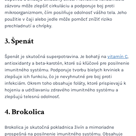
zázvoru môže zlepšiť cirkuláciu a podporuje boj proti
mikroorganizmom, čím posilňuje odolnosť vášho tela. Jeho
použitie v čaji alebo jedle môže pomôcť znížiť riziko
prechladnutí a chrípky.
3. Špenát
Špenát je skutočná superpotravina. Je bohatý na
vitamín C
,
antioxidanty a beta-karotén, ktoré sú kľúčové pre posilnenie
imunitného systému. Podporuje tvorbu bielych krviniek a
zlepšuje ich funkciu, čo je nevyhnutné pre boj proti
infekciám. Okrem toho obsahuje foláty, ktoré prispievajú k
hojeniu a udržiavaniu zdravého imunitného systému a
zlepšujú telesnú odolnosť.
4. Brokolica
Brokolica je skutočná pokladnica živín a mimoriadne
prospešná na posilnenie imunitného systému. Obsahuje