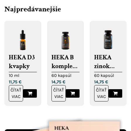
Najpredávanejšie
HEKA D3
HEKA B
HEKA
kvapky
komplex
zinok
kapsuly
kapsuly
10 ml
60 kapsúl
60 kapsúl
11,75
€
14,75
€
14,75
€
ČÍTAŤ
ČÍTAŤ
ČÍTAŤ
VIAC
VIAC
VIAC