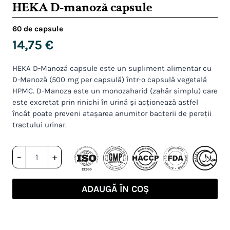
HEKA D-manoză capsule
60 de capsule
14,75
€
HEKA D-Manoză capsule este un supliment alimentar cu
D-Manoză (500 mg per capsulă) într-o capsulă vegetală
HPMC. D-Manoza este un monozaharid (zahăr simplu) care
este excretat prin rinichi în urină și acționează astfel
încât poate preveni atașarea anumitor bacterii de pereții
tractului urinar.
Cantitate
–
+
HEKA
D-
manoză
ADAUGĂ ÎN COȘ
capsule