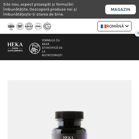
Salt
Site nou, aspect proaspăt și formulări
MAGAZIN
îmbunătățite. Descoperă produse noi și
la
îmbunătățește-ți starea de bine.
conținut
ROMÂNĂ
FORMULE CU
BAZĂ
ȘTIINȚIFICĂ DE
LA
NUTRIȚIONIȘTI