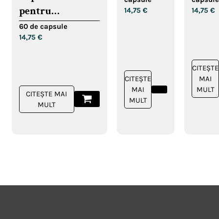
vitam
pentru
14,75
€
14,75
€
C
susținerea
60 de capsule
14,75
€
reglării/pierderii
în greutate
CITEȘTE
CITEȘTE
MAI
MAI
MULT
CITEȘTE MAI
MULT
MULT