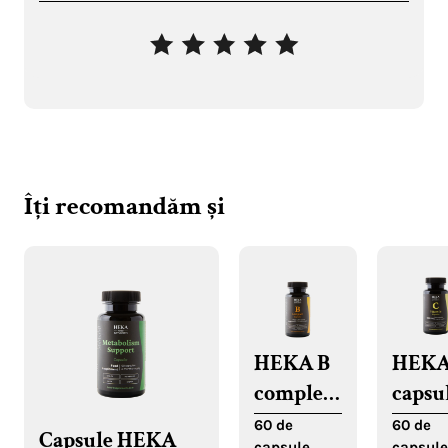
Îți recomandăm și
HEKA B
HEK
complex
capsu
capsule
cu
60 de
60 de
Capsule HEKA
capsule
capsule