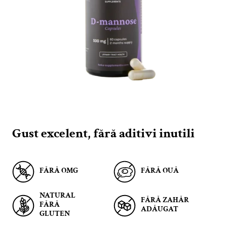
Gust excelent, fără aditivi inutili
FĂRĂ OMG
FĂRĂ OUĂ
NATURAL
FĂRĂ ZAHĂR
FĂRĂ
ADĂUGAT
GLUTEN