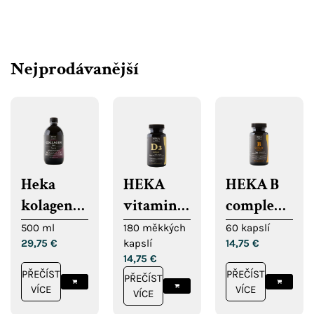
Nejprodávanější
Heka
HEKA
HEKA B
kolagen
vitamin
complex
10 000
D3 měkké
kapsle
500 ml
180 měkkých
60 kapslí
29,75
€
kapslí
14,75
€
kapsle
14,75
€
PŘEČÍST
PŘEČÍST
PŘEČÍST
VÍCE
VÍCE
VÍCE