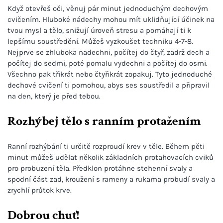
Když otevřeš oči, věnuj pár minut jednoduchým dechovým
cvičením. Hluboké nádechy mohou mít uklidňující účinek na
tvou mysl a tělo, snižují úroveň stresu a pomáhají ti k
lepšímu soustředění. Můžeš vyzkoušet techniku 4-7-8.
Nejprve se zhluboka nadechni, počítej do čtyř, zadrž dech a
počítej do sedmi, poté pomalu vydechni a počítej do osmi.
Všechno pak třikrát nebo čtyřikrát zopakuj. Tyto jednoduché
dechové cvičení ti pomohou, abys ses soustředil a připravil
na den, který je před tebou.
Rozhýbej tělo s ranním protažením
Ranní rozhýbání ti určitě rozproudí krev v těle. Během pěti
minut můžeš udělat několik základních protahovacích cviků
pro probuzení těla. Předklon protáhne stehenní svaly a
spodní část zad, kroužení s rameny a rukama probudí svaly a
zrychlí průtok krve.
Dobrou chuť!