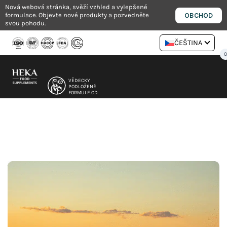
Přejít
Nová webová stránka, svěží vzhled a vylepšené
OBCHOD
formulace. Objevte nové produkty a pozvedněte
na
svou pohodu.
obsah
ČEŠTINA
VĚDECKY
PODLOŽENÉ
FORMULE OD
NUTRICIONISTŮ