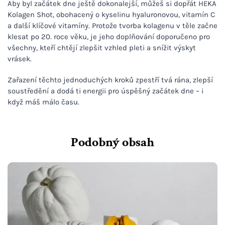
Aby byl začátek dne ještě dokonalejší, můžeš si dopřát HEKA
Kolagen Shot, obohacený o kyselinu hyaluronovou, vitamín C
a další klíčové vitamíny. Protože tvorba kolagenu v těle začne
klesat po 20. roce věku, je jeho doplňování doporučeno pro
všechny, kteří chtějí zlepšit vzhled pleti a snížit výskyt
vrásek.
Zařazení těchto jednoduchých kroků zpestří tvá rána, zlepší
soustředění a dodá ti energii pro úspěšný začátek dne – i
když máš málo času.
Podobný obsah