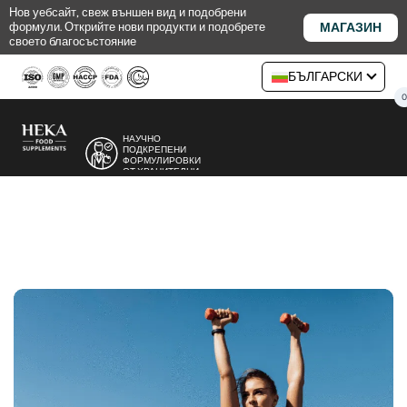
Премини
Нов уебсайт, свеж външен вид и подобрени
МАГАЗИН
формули. Открийте нови продукти и подобрете
към
своето благосъстояние
съдържанието
БЪЛГАРСКИ
НАУЧНО
ПОДКРЕПЕНИ
ФОРМУЛИРОВКИ
ОТ ХРАНИТЕЛНИ
ЕКСПЕРТИ