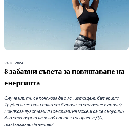
24. 10. 2024
8 забавни съвета за повишаване на
енергията
Случва ли ти се понякога да си с „изтощени батерии“?
Трудно ли се откъсваш от бутона за отлагане сутрин?
Понякога чувстваш ли се сякаш не можеш да се събудиш?
Ако отговорът на някой от тези въпроси е ДА,
продължавай да четеш!