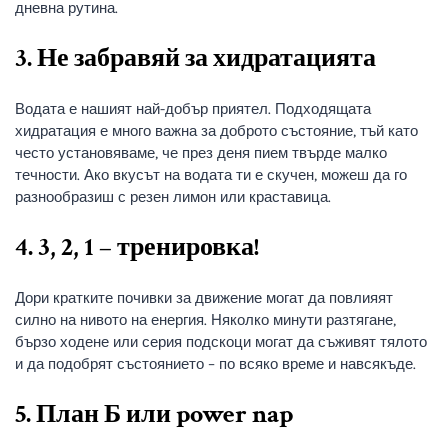
дневна рутина.
3. Не забравяй за хидратацията
Водата е нашият най-добър приятел. Подходящата
хидратация е много важна за доброто състояние, тъй като
често установяваме, че през деня пием твърде малко
течности. Ако вкусът на водата ти е скучен, можеш да го
разнообразиш с резен лимон или краставица.
4. 3, 2, 1 – тренировка!
Дори кратките почивки за движение могат да повлияят
силно на нивото на енергия. Няколко минути разтягане,
бързо ходене или серия подскоци могат да съживят тялото
и да подобрят състоянието – по всяко време и навсякъде.
5. План Б или power nap