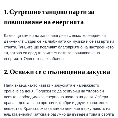
1. Сутрешно танцово парти за
повишаване на енергията
Какво ще кажеш да започнеш деня с няколко енергични
движения? Отдай се на любимата си музика и се завърти из
стаята. Танците ще повлияят благоприятно на настроението
ти, затова са сред първите съвети за повишаване на
енергията. Освен това е забавно.
2. Освежи се с пълноценна закуска
Нали знаеш, както казват – закуската е най-важното
хранене за деня! Погрижи се да осигуриш на тялото си
всичко необходимо за енергично начало на деня. Избери
храна с достатъчно протеини, фибри и други хранителни
вещества. Храната оказва важно влияние върху нивото на
нашата енергия, затова е разумно да въведем това в своята