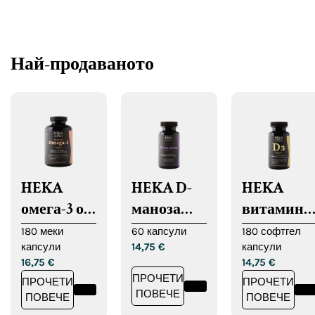
Най-продаваното
HEKA
HEKA D-
HEKA
омега-3 от
маноза
витамин
рибено
капсули
D3
180 меки
60 капсули
180 софтгел
капсули
14,75
€
капсули
масло
софтгел
16,75
€
14,75
€
капсули
ПРОЧЕТИ
ПРОЧЕТИ
ПРОЧЕТИ
ПОВЕЧЕ
ПОВЕЧЕ
ПОВЕЧЕ