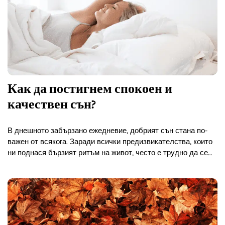
Как да постигнем спокоен и
качествен сън?
В днешното забързано ежедневие, добрият сън стана по-
важен от всякога. Заради всички предизвикателства, които
ни поднася бързият ритъм на живот, често е трудно да се
отпуснем и да се подготвим за спокойна нощ.