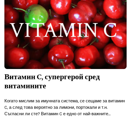
Витамин C, супергерой сред
витамините
Когато мислим за имунната система, се сещаме за витамин
C, а след това вероятно за лимони, портокали и т.н.
Съгласни ли сте? Витамин C е едно от най-важните
хранителни вещества за нашето тяло…