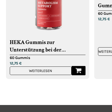
Gumm
Haare
60 Gum
12,75
€
und N
HEKA Gummis zur
Unterstützung bei der
WEITER
Regulierung/Gewichtsabnahme
60 Gummis
12,75
€
WEITERLESEN