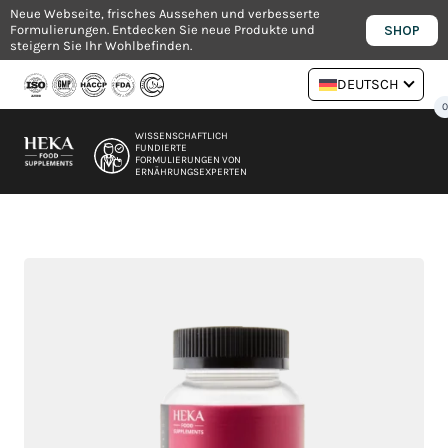
Zum
Neue Webseite, frisches Aussehen und verbesserte
SHOP
Formulierungen. Entdecken Sie neue Produkte und
Inhalt
steigern Sie Ihr Wohlbefinden.
springen
DEUTSCH
WISSENSCHAFTLICH
FUNDIERTE
FORMULIERUNGEN VON
ERNÄHRUNGSEXPERTEN