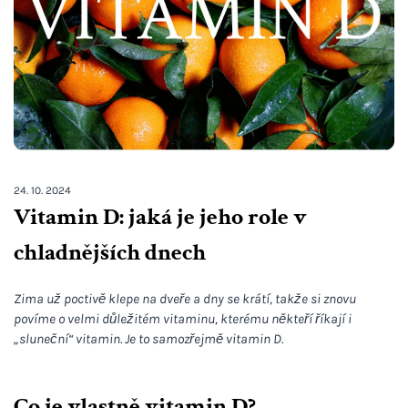
24. 10. 2024
Vitamin D: jaká je jeho role v
chladnějších dnech
Zima už poctivě klepe na dveře a dny se krátí, takže si znovu
povíme o velmi důležitém vitaminu, kterému někteří říkají i
„sluneční“ vitamin. Je to samozřejmě vitamin D.
Co je vlastně vitamin D?