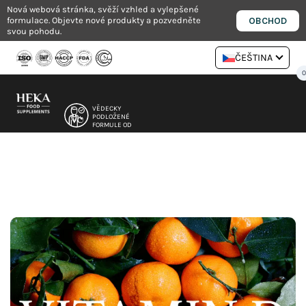
Přejít
Nová webová stránka, svěží vzhled a vylepšené
OBCHOD
formulace. Objevte nové produkty a pozvedněte
na
svou pohodu.
obsah
ČEŠTINA
VĚDECKY
PODLOŽENÉ
FORMULE OD
NUTRICIONISTŮ