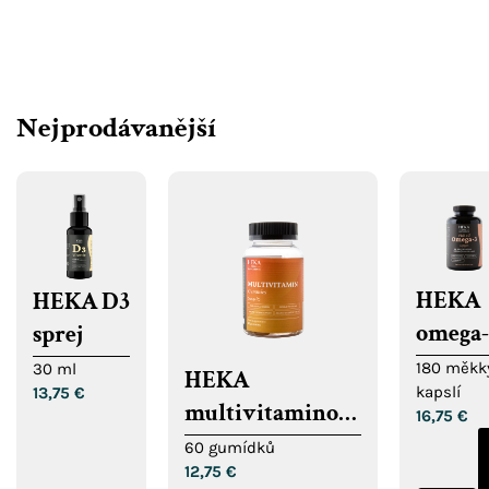
Nejprodávanější
HEKA
HEKA D3
omega-
sprej
z rybí
180 měkk
30 ml
HEKA
kapslí
13,75
€
oleje
multivitaminové
16,75
€
gumídky
60 gumídků
12,75
€