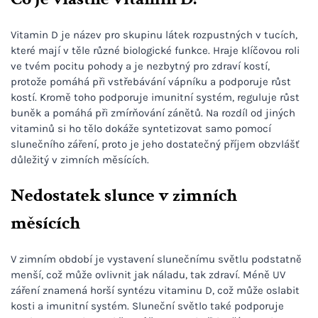
Vitamin D je název pro skupinu látek rozpustných v tucích,
které mají v těle různé biologické funkce. Hraje klíčovou roli
ve tvém pocitu pohody a je nezbytný pro zdraví kostí,
protože pomáhá při vstřebávání vápníku a podporuje růst
kostí. Kromě toho podporuje imunitní systém, reguluje růst
buněk a pomáhá při zmírňování zánětů. Na rozdíl od jiných
vitaminů si ho tělo dokáže syntetizovat samo pomocí
slunečního záření, proto je jeho dostatečný příjem obzvlášť
důležitý v zimních měsících.
Nedostatek slunce v zimních
měsících
V zimním období je vystavení slunečnímu světlu podstatně
menší, což může ovlivnit jak náladu, tak zdraví. Méně UV
záření znamená horší syntézu vitaminu D, což může oslabit
kosti a imunitní systém. Sluneční světlo také podporuje