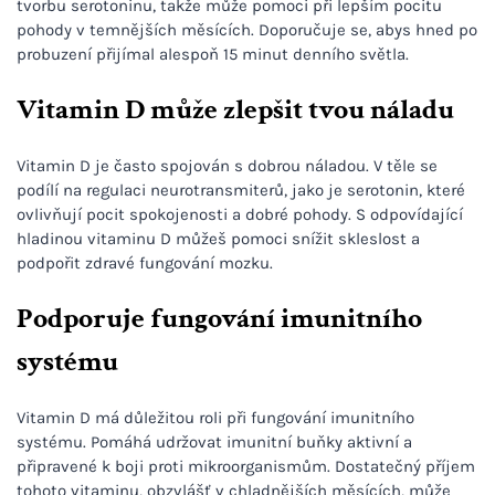
tvorbu serotoninu, takže může pomoci při lepším pocitu
pohody v temnějších měsících. Doporučuje se, abys hned po
probuzení přijímal alespoň 15 minut denního světla.
Vitamin D může zlepšit tvou náladu
Vitamin D je často spojován s dobrou náladou. V těle se
podílí na regulaci neurotransmiterů, jako je serotonin, které
ovlivňují pocit spokojenosti a dobré pohody. S odpovídající
hladinou vitaminu D můžeš pomoci snížit skleslost a
podpořit zdravé fungování mozku.
Podporuje fungování imunitního
systému
Vitamin D má důležitou roli při fungování imunitního
systému. Pomáhá udržovat imunitní buňky aktivní a
připravené k boji proti mikroorganismům. Dostatečný příjem
tohoto vitaminu, obzvlášť v chladnějších měsících, může