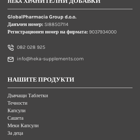
HEKA ХРАНИТЕЛНИ ДОБАВКИ
GlobalPharmacia Group d.o.o.
Данъчен номер:
SI88507114
Регистрационен номер на фирмата:
9037934000
082 028 925
info@heka-supplements.com
НАШИТЕ ПРОДУКТИ
Дъвчащи Таблетки
Течности
Капсули
Сашета
Меки Капсули
За деца