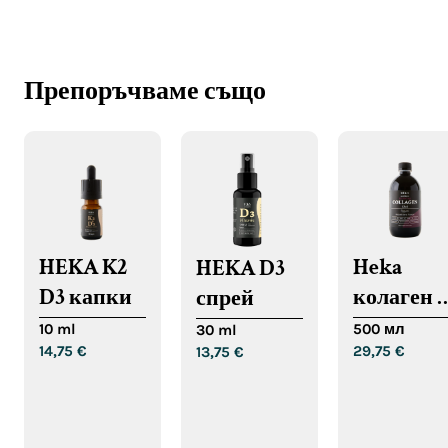
Препоръчваме също
HEKA K2
Heka
HEKA D3
D3 капки
колаген 1
спрей
000
10 ml
500 мл
30 ml
14,75
€
29,75
€
13,75
€