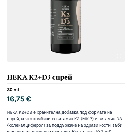
HEKA K2+D3 спрей
30 ml
16,75
€
HEKA K2+D3 е хранителна добавка под формата на
спрей, която комбинира витамин K2 (MK-7) и витамин D3
(холекалциферол) за поддържане на здрави кости, зъби
и нормална мускулна функция. Всяка доза (0,2 ml)