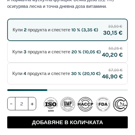
осигурява лесна и точна дневна доза витамини.
33,50 €
2
Купи
продукта и спестете
10 % (
3,35
€
)
30,15 €
50,25 €
3
Купи
продукта и спестете
20 % (
10,05
€
)
40,20 €
67,00 €
4
Купи
продукта и спестете
30 % (
20,10
€
)
46,90 €
количество
–
+
за
HEKA
K2+D3
ДОБАВЯНЕ В КОЛИЧКАТА
спрей