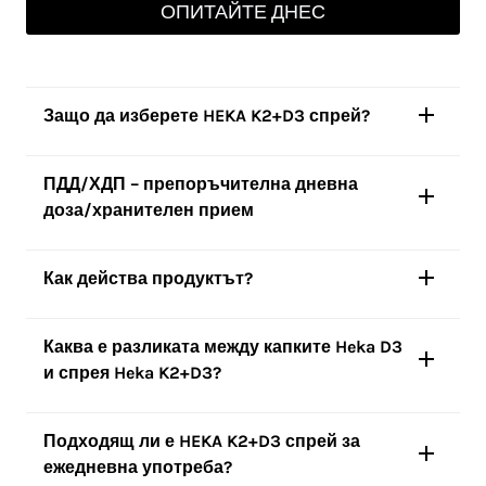
ОПИТАЙТЕ ДНЕС
Защо да изберете HEKA K2+D3 спрей?
ПДД/ХДП – препоръчителна дневна
доза/хранителен прием
Как действа продуктът?
Каква е разликата между капките Heka D3
и спрея Heka K2+D3
?
Подходящ ли е HEKA K2+D3 спрей за
ежедневна употреба?