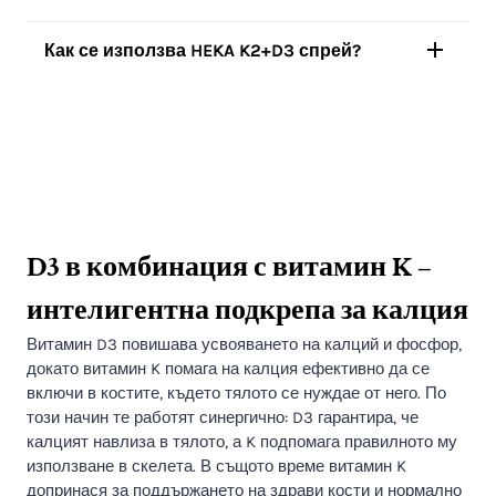
Как се използва HEKA K2+D3 спрей?
D3 в комбинация с витамин K –
интелигентна подкрепа за калция
Витамин D3 повишава усвояването на калций и фосфор,
докато витамин K помага на калция ефективно да се
включи в костите, където тялото се нуждае от него. По
този начин те работят синергично: D3 гарантира, че
калцият навлиза в тялото, а K подпомага правилното му
използване в скелета. В същото време витамин K
допринася за поддържането на здрави кости и нормално