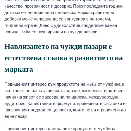
качество, прозрачност и доверие. През последните години
доказахме, че дори една словенска марка хранителни
добавки може успешно да се конкурира с по-големи,
глобални играчи. Днес с удоволствие споделяме важна
новина: Heka се разширява и на чужди пазари.
Навлизането на чужди пазари е
естествена стъпка в развитието на
марката
Повишеният интерес към продуктите на Heka от чужбина е
ясен знак, че нашата визия за здраве, жизненост и активен
начин на живот се харесва на по-широка, международна
аудитория. Качествените формули, проверените съставки и
прозрачният подход са ценности, които не са ограничени до
един пазар.
Повишеният интерес към нашите продукти от чужбина