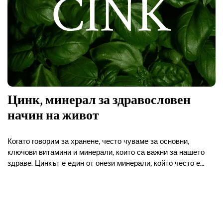
Цинк, минерал за здравословен
начин на живот
Когато говорим за хранене, често чуваме за основни,
ключови витамини и минерали, които са важни за нашето
здраве. Цинкът е един от онези минерали, който често е
пренебрегван, но играе ключова роля в…