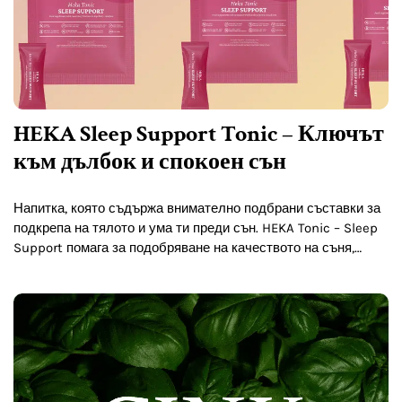
HEKA Sleep Support Tonic – Ключът
към дълбок и спокоен сън
Напитка, която съдържа внимателно подбрани съставки за
подкрепа на тялото и ума ти преди сън. HEKA Tonic – Sleep
Support помага за подобряване на качеството на съня,
скъсяване на времето за заспиване и…