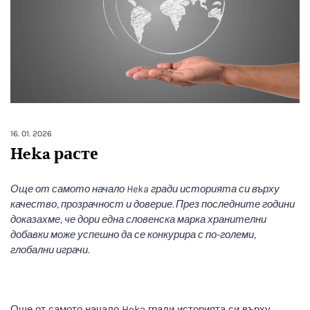
16. 01. 2026
Heka расте
Още от самото начало Heka гради историята си върху
качество, прозрачност и доверие. През последните години
доказахме, че дори една словенска марка хранителни
добавки може успешно да се конкурира с по-големи,
глобални играчи.
Още от самото начало Heka гради историята си върху