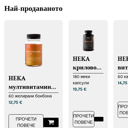
Най-продаваното
HEKA
HE
крилово
вит
масло
кап
180 меки
60 к
HEKA
капсули
14,7
меки
мултивитаминни
19,75
€
капсули
дъвчащи
60 желирани бонбона
12,75
€
таблетки
ПРО
ПО
ПРОЧЕТИ
ПРОЧЕТИ
ПОВЕЧЕ
ПОВЕЧЕ