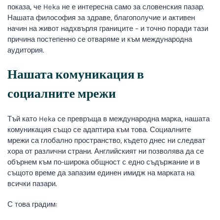
показа, че Heka не е интересна само за словенския пазар.
Нашата философия за здраве, благополучие и активен
начин на живот надхвърля границите – и точно поради тази
причина постепенно се отваряме и към международна
аудитория.
Нашата комуникация в
социалните мрежи
Тъй като Heka се превръща в международна марка, нашата
комуникация също се адаптира към това. Социалните
мрежи са глобално пространство, където днес ни следват
хора от различни страни. Английският ни позволява да се
обърнем към по-широка общност с едно съдържание и в
същото време да запазим единен имидж на марката на
всички пазари.
С това градим: