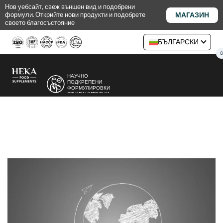
Премини
Нов уебсайт, свеж външен вид и подобрени
МАГАЗИН
формули. Открийте нови продукти и подобрете
към
своето благосъстояние
съдържанието
БЪЛГАРСКИ
НАУЧНО
ПОДКРЕПЕНИ
ФОРМУЛИРОВКИ
ОТ ХРАНИТЕЛНИ
ЕКСПЕРТИ