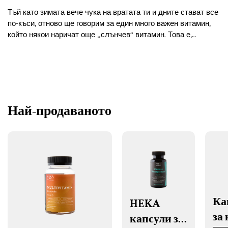
Тъй като зимата вече чука на вратата ти и дните стават все
по-къси, отново ще говорим за един много важен витамин,
който някои наричат още „слънчев“ витамин. Това е,
разбира се, витамин D.
Най-продаваното
Ка
HEKA
за 
капсули за