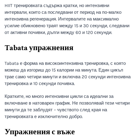
HIIT тренировката съдържа кратки, но интензивни
интервали, които са последвани от период на по-малко
интензивна регенерация. Интервалите на максимално
усилие обикновено траят между 15 и 30 секунди, следвани
от активни почивки, дълги между 60 и 120 секунди.
Tabata упражнения
Tabata е форма на високоинтензивна тренировка, с която
можеш да изгориш до 15 калории на минута. Един цикъл
трае само четири минути и включва 20 секунди интензивна
тренировка и 10 секунди почивка.
Кратките, но много интензивни цикли са идеални за
включване в натоварен график. Не позволявай тези четири
минути да те заблудят – чувството след края на
тренировката е изключително добро.
Упражнения с въже