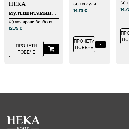
ко
регулиране
HEKA
60 
60 капсули
14,
но
14,75
€
на
мултивитаминни
HE
глюкозата
дъвчащи
60 желирани бонбона
12,75
€
таблетки
ПР
ПО
ПРОЧЕТИ
ПРОЧЕТИ
ПОВЕЧЕ
ПОВЕЧЕ