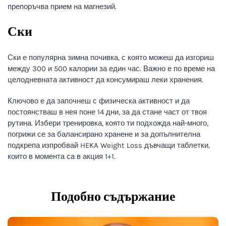
препоръчва прием на магнезий.
Ски
Ски е популярна зимна почивка, с която можеш да изгориш
между 300 и 500 калории за един час. Важно е по време на
целодневната активност да консумираш леки хранения.
Ключово е да започнеш с физическа активност и да
постоянстваш в нея поне 14 дни, за да стане част от твоя
рутина. Избери тренировка, която ти подхожда най-много,
погрижи се за балансирано хранене и за допълнителна
подкрепа изпробвай HEKA Weight Loss дъвчащи таблетки,
които в момента са в акция 1+1.
Подобно съдържание