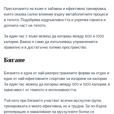
Прескачането на въже е забавна и ефективна тренировка,
която оказва силно влияние върху метаболитните процеси
в тялото. Подобрява издръжливостта и укрепва горната и
долната част на тялото.
За един час с въже можеш да изгориш между 600 и 1000
калории. Важно е само да изпълняваш упражненията
правилно и в достатъчно голямо пространство.
Бягане
Бягането е една от най-разпространените форми на отдих и
един от най-ефективните спортове за изгаряне на калории.
За един час можеш да изгориш между 500 и 1000 калории, в
зависимост от темпото и интензивността.
Тъй като при бягането участват всички мускулни групи,
тренировката е много ефективна, но и трудна. За по-бърза
регенерация и намаляване на мускулните болки се