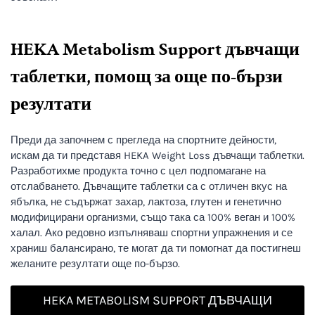
HEKA Metabolism Support дъвчащи
таблетки, помощ за още по-бързи
резултати
Преди да започнем с прегледа на спортните дейности,
искам да ти представя HEKA Weight Loss дъвчащи таблетки.
Разработихме продукта точно с цел подпомагане на
отслабването. Дъвчащите таблетки са с отличен вкус на
ябълка, не съдържат захар, лактоза, глутен и генетично
модифицирани организми, също така са 100% веган и 100%
халал. Ако редовно изпълняваш спортни упражнения и се
храниш балансирано, те могат да ти помогнат да постигнеш
желаните резултати още по-бързо.
HEKA METABOLISM SUPPORT ДЪВЧАЩИ