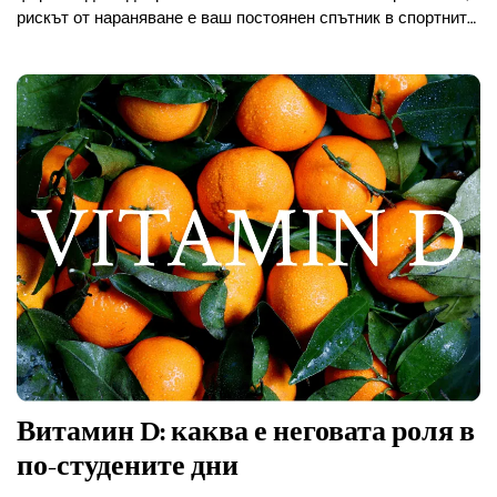
рискът от нараняване е ваш постоянен спътник в спортните
занимания.
Витамин D: каква е неговата роля в
по-студените дни