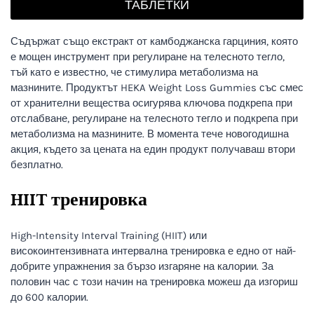
ТАБЛЕТКИ
Съдържат също екстракт от камбоджанска гарциния, която
е мощен инструмент при регулиране на телесното тегло,
тъй като е известно, че стимулира метаболизма на
мазнините. Продуктът HEKA Weight Loss Gummies със смес
от хранителни вещества осигурява ключова подкрепа при
отслабване, регулиране на телесното тегло и подкрепа при
метаболизма на мазнините. В момента тече новогодишна
акция, където за цената на един продукт получаваш втори
безплатно.
HIIT тренировка
High-Intensity Interval Training (HIIT) или
високоинтензивната интервална тренировка е едно от най-
добрите упражнения за бързо изгаряне на калории. За
половин час с този начин на тренировка можеш да изгориш
до 600 калории.