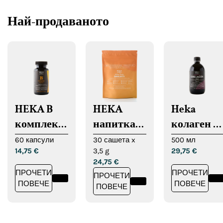
Най-продаваното
HEKA B
HEKA
Heka
комплекс
напитка
колаген 10
капсули
за
000
60 капсули
30 сашета x
500 мл
14,75
€
3,5 g
29,75
€
имунната
24,75
€
система
ПРОЧЕТИ
ПРОЧЕТИ
ПРОЧЕТИ
ПОВЕЧЕ
ПОВЕЧЕ
ПОВЕЧЕ