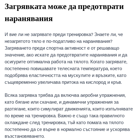
Загрявката може да предотврати
наранявания
И вие ли не загрявате преди тренировка? Знаете ли, че
незагрятото тяло е по-податливо на наранявания?
Загряването преди спортна активност е от решаващо
значение, ако искате да предотвратите наранявания и да
осигурите оптимална работа на тялото. Когато загрявате,
постепенно повишавате телесната температура, което
подобрява еластичността на мускулите и връзките, като
същевременно увеличава притока на кислород и кръв.
Всяка загрявка трябва да включва аеробни упражнения,
като бягане или скачане, и динамични упражнения за
разтягане, които симулират движенията, които изпълнявате
по време на тренировка. Важно е също така правилното
охлаждане след тренировка, тъй като помага на тялото
постепенно да се върне в нормално състояние и ускорява
възстановяването.