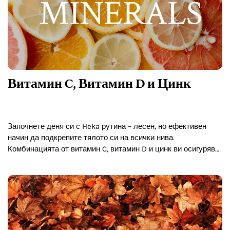
Витамин C, Витамин D и Цинк
Започнете деня си с Heka рутина – лесен, но ефективен
начин да подкрепите тялото си на всички нива.
Комбинацията от витамин C, витамин D и цинк ви осигурява
цялостна защита, укрепване и регенерация…